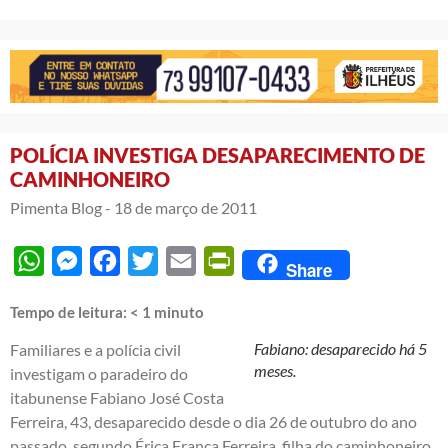
POLÍCIA INVESTIGA DESAPARECIMENTO DE
CAMINHONEIRO
Pimenta Blog -
18 de março de 2011
WhatsApp
Messenger
Facebook
Twitter
Email
PrintFriendly
Share
Tempo de leitura:
< 1
minuto
Fabiano: desaparecido há 5
Familiares e a polícia civil
meses.
investigam o paradeiro do
itabunense Fabiano José Costa
Ferreira, 43, desaparecido desde o dia 26 de outubro do ano
passado, segundo Érica França Ferreira, filha do caminhoneiro.