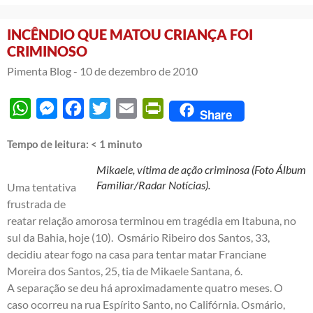
INCÊNDIO QUE MATOU CRIANÇA FOI
CRIMINOSO
Pimenta Blog -
10 de dezembro de 2010
WhatsApp
Messenger
Facebook
Twitter
Email
PrintFriendly
Share
Tempo de leitura:
< 1
minuto
Mikaele, vítima de ação criminosa (Foto Álbum
Familiar/Radar Notícias).
Uma tentativa
frustrada de
reatar relação amorosa terminou em tragédia em Itabuna, no
sul da Bahia, hoje (10). Osmário Ribeiro dos Santos, 33,
decidiu atear fogo na casa para tentar matar Franciane
Moreira dos Santos, 25, tia de Mikaele Santana, 6.
A separação se deu há aproximadamente quatro meses. O
caso ocorreu na rua Espírito Santo, no Califórnia. Osmário,