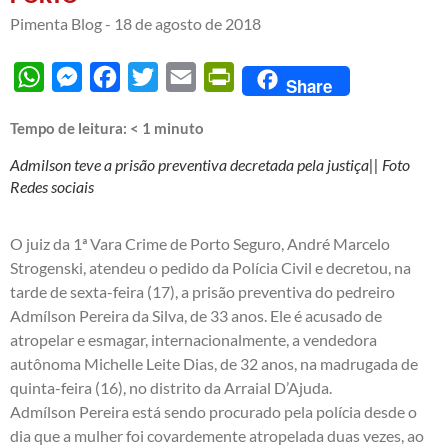
Pimenta Blog -
18 de agosto de 2018
WhatsApp
Messenger
Facebook
Twitter
Email
PrintFriendly
Share
Tempo de leitura:
< 1
minuto
Admilson teve a prisão preventiva decretada pela justiça|| Foto
Redes sociais
O juiz da 1ª Vara Crime de Porto Seguro, André Marcelo
Strogenski, atendeu o pedido da Polícia Civil e decretou, na
tarde de sexta-feira (17), a prisão preventiva do pedreiro
Admílson Pereira da Silva, de 33 anos.
Ele é acusado de
atropelar e esmagar, internacionalmente, a vendedora
autônoma Michelle Leite Dias, de 32 anos, na madrugada de
quinta-feira (16), no distrito da Arraial D’Ajuda.
Admílson Pereira está sendo procurado pela polícia desde o
dia que a mulher foi covardemente atropelada duas vezes, ao