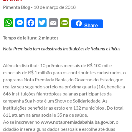
Pimenta Blog -
10 de março de 2018
WhatsApp
Messenger
Facebook
Twitter
Email
PrintFriendly
Share
Tempo de leitura:
2
minutos
Nota Premiada tem cadastrada instituições de Itabuna e Ilhéus
Além de distribuir 10 prêmios mensais de R$ 100 mil e
especiais de R$ 1 milhão para os contribuintes cadastrados, o
programa Nota Premiada Bahia, do Governo do Estado, que
realiza seu segundo sorteio na próxima quarta (14), beneficia
646 instituições filantrópicas baianas participantes da
campanha Sua Nota é um Show de Solidariedade. As
instituições beneficiárias estão em 132 municípios . Do total,
611 atuam na área social e 35 na de saúde.
Ao se inscrever no
www.notapremiadabahia.ba.gov.br
, o
cidadão insere alguns dados pessoais e escolhe até duas