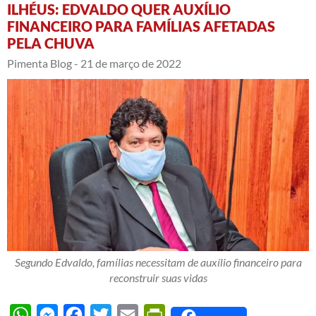
ILHÉUS: EDVALDO QUER AUXÍLIO
FINANCEIRO PARA FAMÍLIAS AFETADAS
PELA CHUVA
Pimenta Blog -
21 de março de 2022
Segundo Edvaldo, famílias necessitam de auxílio financeiro para
reconstruir suas vidas
WhatsApp
Messenger
Facebook
Twitter
Email
PrintFriendly