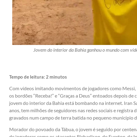
Jovem do interior da Bahia ganhou o mundo com víde
Tempo de leitura:
2
minutos
Com vídeos imitando movimentos de jogadores como Messi, N
os bordões “Receba!” e “Graças a Deus” entoados depois de c
jovem do interior da Bahia está bombando na internet. Iran Sa
anos, tem milhões de seguidores nas redes sociais e registra 
gravados num campo de terra batida no pequeno município d
Morador do povoado da Tábua, o jovem é seguido por cente
de jogadores como os atacantes Richarlison, do Everton, da Ing