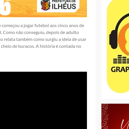
 começou a jogar futebol aos cinco anos de
al. Como não conseguiu, depois de adulto
no relata também como surgiu a ideia de usar
, cheio de buracos. A história é contada no