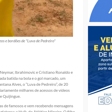
os e bordões de "Luva de Pedreiro"
eymar, Ibrahimovic e Cristiano Ronaldo e
ada batida na bola e o gol marcado, um
ntana Alves, o “Luva de Pedreiro”, de 20
diariamente milhares de acessos de vídeos
e Quijingue.
nas de famosos e vem recebendo mensagens
laterra; e Hulk, do Atlético Mineiro. O filho