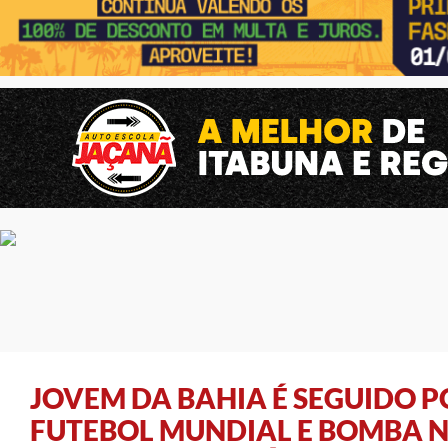
JOVEM DA BAHIA É SEGUIDO P
FUTEBOL MUNDIAL E BOMBA N