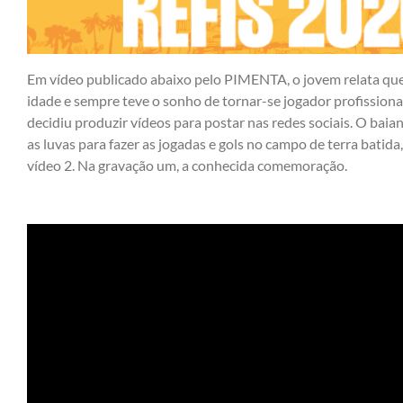
Em vídeo publicado abaixo pelo PIMENTA, o jovem relata que
idade e sempre teve o sonho de tornar-se jogador profission
decidiu produzir vídeos para postar nas redes sociais. O baia
as luvas para fazer as jogadas e gols no campo de terra batida
vídeo 2. Na gravação um, a conhecida comemoração.