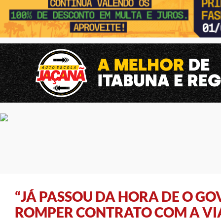
“JÁ PASSOU DA HORA DE O G
ROMPER CONTRATO COM A VIA