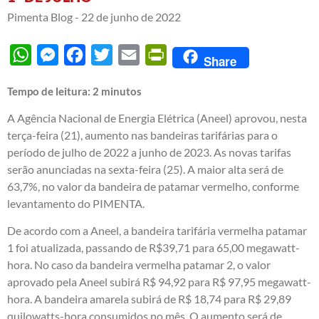
Pimenta Blog -
22 de junho de 2022
WhatsApp
Messenger
Facebook
Twitter
Email
PrintFriendly
Share
Tempo de leitura:
2
minutos
A Agência Nacional de Energia Elétrica (Aneel) aprovou, nesta
terça-feira (21), aumento nas bandeiras tarifárias para o
período de julho de 2022 a junho de 2023. As novas tarifas
serão anunciadas na sexta-feira (25). A maior alta será de
63,7%, no valor da bandeira de patamar vermelho, conforme
levantamento do PIMENTA.
De acordo com a Aneel, a bandeira tarifária vermelha patamar
1 foi atualizada, passando de R$39,71 para 65,00 megawatt-
hora. No caso da bandeira vermelha patamar 2, o valor
aprovado pela Aneel subirá R$ 94,92 para R$ 97,95 megawatt-
hora. A bandeira amarela subirá de R$ 18,74 para R$ 29,89
quilowatts-hora consumidos no mês. O aumento será de