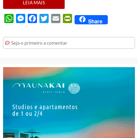
LEIA MAIS
WhatsApp
Messenger
Facebook
Twitter
Email
PrintFriendly
Share
Seja o primeiro a comentar