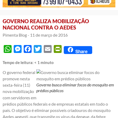
GOVERNO REALIZA MOBILIZAÇÃO
NACIONAL CONTRA O AEDES
Pimenta Blog -
11 de março de 2016
WhatsApp
Messenger
Facebook
Twitter
Email
PrintFriendly
Share
Tempo de leitura:
< 1
minuto
O governo federal
promove nesta
Governo busca eliminar focos do mosquito em
sexta-feira (11)
prédios públicos
nova mobilização
com servidores em
prédios públicos federais e de empresas estatais em todo o
país. O objetivo é eliminar possíveis criadouros do mosquito
Aedes aegypti, que transmite os vírus da dengue, da febre