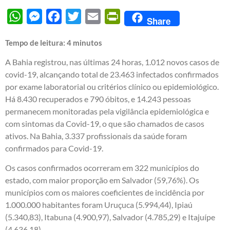
WhatsApp
Messenger
Facebook
Twitter
Email
PrintFriendly
Share
Tempo de leitura:
4
minutos
A Bahia registrou, nas últimas 24 horas, 1.012 novos casos de
covid-19, alcançando total de 23.463 infectados confirmados
por exame laboratorial ou critérios clínico ou epidemiológico.
Há 8.430 recuperados e 790 óbitos, e 14.243 pessoas
permanecem monitoradas pela vigilância epidemiológica e
com sintomas da Covid-19, o que são chamados de casos
ativos. Na Bahia, 3.337 profissionais da saúde foram
confirmados para Covid-19.
Os casos confirmados ocorreram em 322 municípios do
estado, com maior proporção em Salvador (59,76%). Os
municípios com os maiores coeficientes de incidência por
1.000.000 habitantes foram Uruçuca (5.994,44), Ipiaú
(5.340,83), Itabuna (4.900,97), Salvador (4.785,29) e Itajuípe
(4.636,18).