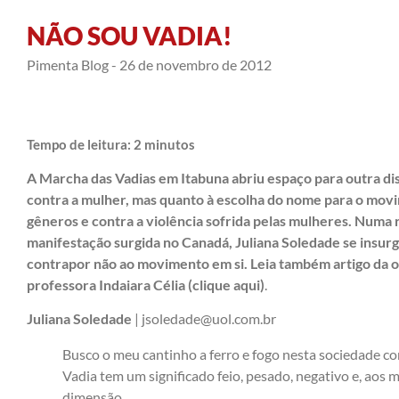
NÃO SOU VADIA!
Pimenta Blog -
26 de novembro de 2012
Tempo de leitura:
2
minutos
A Marcha das Vadias em Itabuna abriu espaço para outra dis
contra a mulher, mas quanto à escolha do nome para o movi
gêneros e contra a violência sofrida pelas mulheres. Numa
manifestação surgida no Canadá, Juliana Soledade se insurg
contrapor não ao movimento em si. Leia também artigo da 
professora Indaiara Célia (
clique aqui
)
.
Juliana Soledade
| jsoledade@uol.com.br
Busco o meu cantinho a ferro e fogo nesta sociedade c
Vadia tem um significado feio, pesado, negativo e, aos
dimensão.