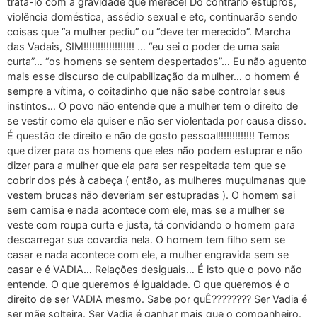
tratá-lo com a gravidade que merece! Do contrário estupros,
violência doméstica, assédio sexual e etc, continuarão sendo
coisas que “a mulher pediu” ou “deve ter merecido”. Marcha
das Vadais, SIM!!!!!!!!!!!!!!!!!! … “eu sei o poder de uma saia
curta”… “os homens se sentem despertados”… Eu não aguento
mais esse discurso de culpabilização da mulher… o homem é
sempre a vítima, o coitadinho que não sabe controlar seus
instintos… O povo não entende que a mulher tem o direito de
se vestir como ela quiser e não ser violentada por causa disso.
É questão de direito e não de gosto pessoal!!!!!!!!!!!!! Temos
que dizer para os homens que eles não podem estuprar e não
dizer para a mulher que ela para ser respeitada tem que se
cobrir dos pés à cabeça ( então, as mulheres muçulmanas que
vestem brucas não deveriam ser estupradas ). O homem sai
sem camisa e nada acontece com ele, mas se a mulher se
veste com roupa curta e justa, tá convidando o homem para
descarregar sua covardia nela. O homem tem filho sem se
casar e nada acontece com ele, a mulher engravida sem se
casar e é VADIA… Relações desiguais… É isto que o povo não
entende. O que queremos é igualdade. O que queremos é o
direito de ser VADIA mesmo. Sabe por quÊ???????? Ser Vadia é
ser mãe solteira. Ser Vadia é ganhar mais que o companheiro.