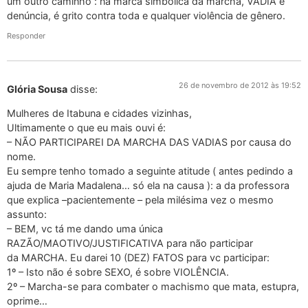
um outro caminho : na marca simbólica da marcha, VADIA é
denúncia, é grito contra toda e qualquer violência de gênero.
Responder
26 de novembro de 2012 às 19:52
Glória Sousa
disse:
Mulheres de Itabuna e cidades vizinhas,
Ultimamente o que eu mais ouvi é:
– NÃO PARTICIPAREI DA MARCHA DAS VADIAS por causa do
nome.
Eu sempre tenho tomado a seguinte atitude ( antes pedindo a
ajuda de Maria Madalena… só ela na causa ): a da professora
que explica –pacientemente – pela milésima vez o mesmo
assunto:
– BEM, vc tá me dando uma única
RAZÃO/MAOTIVO/JUSTIFICATIVA para não participar
da MARCHA. Eu darei 10 (DEZ) FATOS para vc participar:
1º – Isto não é sobre SEXO, é sobre VIOLÊNCIA.
2º – Marcha-se para combater o machismo que mata, estupra,
oprime…