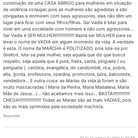
construção de uma CASA ABRIGO para mulheres em situação
de violência conjugal, pois as mulheres são agredidas e são
obrigadas a dormirem com seus agressores, elas não têm um
lugar para ficar com seus filhos/filhas. Ser Vadia é lutar para
viver em uma sociedade com homens e não com agressores…
Ser Vadia é SER MULHER!!!!!!!!!!!!!!! Basta ser MULHER para se
levar o nome de VADIA em algum momento da vida. A verdade
é esta. O nome da MARCHA é POLITIZADO, pois luta-se por
direitos, luta-se pela mulher, seja aquela que diz que busca
respeito, seja aquela que é puta, freira, santa, piriguete ( ou
periguete ), católica, evangélica, do candomblé, rica, pobre,
alta, gorda, professora, operária, promotora, juíza, balconista,
vendedora… E outra coisa: as Marias da vida já foram e são
muito massacradas ( Maria da Penha, Maria Madalena, Maria
Mãe de Jesus…)… não aceitamos mais isso… BASTA!!!!!!!!!!!!!!
CHEGA!!!!!!!!!!!!!!!!!! Todas as Marias são as mais VADIAS, pois
são as mais oprimidas pela sociedade machista.
Responder
27 de novembro de 2012 às 06:56