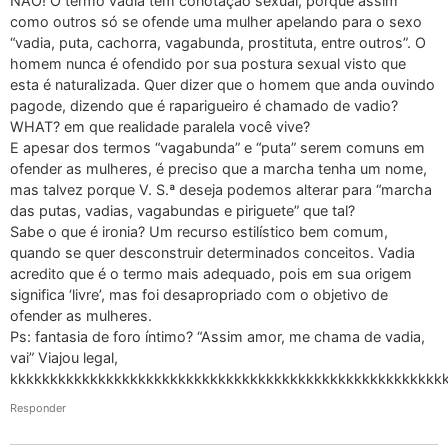
NÃO! O termo vadia tem conotação sexual, porque assim
como outros só se ofende uma mulher apelando para o sexo
“vadia, puta, cachorra, vagabunda, prostituta, entre outros”. O
homem nunca é ofendido por sua postura sexual visto que
esta é naturalizada. Quer dizer que o homem que anda ouvindo
pagode, dizendo que é raparigueiro é chamado de vadio?
WHAT? em que realidade paralela você vive?
E apesar dos termos “vagabunda” e “puta” serem comuns em
ofender as mulheres, é preciso que a marcha tenha um nome,
mas talvez porque V. S.ª deseja podemos alterar para “marcha
das putas, vadias, vagabundas e piriguete” que tal?
Sabe o que é ironia? Um recurso estilístico bem comum,
quando se quer desconstruir determinados conceitos. Vadia
acredito que é o termo mais adequado, pois em sua origem
significa ‘livre’, mas foi desapropriado com o objetivo de
ofender as mulheres.
Ps: fantasia de foro íntimo? “Assim amor, me chama de vadia,
vai” Viajou legal,
kkkkkkkkkkkkkkkkkkkkkkkkkkkkkkkkkkkkkkkkkkkkkkkkkkkkkk
Responder