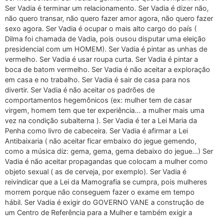
Ser Vadia é terminar um relacionamento. Ser Vadia é dizer não,
não quero transar, não quero fazer amor agora, não quero fazer
sexo agora. Ser Vadia é ocupar o mais alto cargo do país (
Dilma foi chamada de Vadia, pois ousou disputar uma eleição
presidencial com um HOMEM). Ser Vadia é pintar as unhas de
vermelho. Ser Vadia é usar roupa curta. Ser Vadia é pintar a
boca de batom vermelho. Ser Vadia é não aceitar a exploração
em casa e no trabalho. Ser Vadia é sair de casa para nos
divertir. Ser Vadia é não aceitar os padrões de
comportamentos hegemônicos (ex: mulher tem de casar
virgem, homem tem que ter experiência… a mulher mais uma
vez na condição subalterna ). Ser Vadia é ter a Lei Maria da
Penha como livro de cabeceira. Ser Vadia é afirmar a Lei
Antibaixaria ( não aceitar ficar embaixo do jegue gemendo,
como a música diz: gema, gema, gema debaixo do jegue…) Ser
Vadia é não aceitar propagandas que colocam a mulher como
objeto sexual ( as de cerveja, por exemplo). Ser Vadia é
reivindicar que a Lei da Mamografia se cumpra, pois mulheres
morrem porque não conseguem fazer o exame em tempo
hábil. Ser Vadia é exigir do GOVERNO VANE a construção de
um Centro de Referência para a Mulher e também exigir a