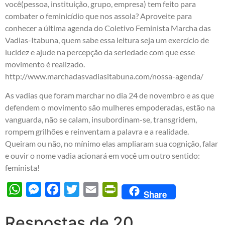
você(pessoa, instituição, grupo, empresa) tem feito para
combater o feminicídio que nos assola? Aproveite para
conhecer a última agenda do Coletivo Feminista Marcha das
Vadias-Itabuna, quem sabe essa leitura seja um exercício de
lucidez e ajude na percepção da seriedade com que esse
movimento é realizado.
http://www.marchadasvadiasitabuna.com/nossa-agenda/
As vadias que foram marchar no dia 24 de novembro e as que
defendem o movimento são mulheres empoderadas, estão na
vanguarda, não se calam, insubordinam-se, transgridem,
rompem grilhões e reinventam a palavra e a realidade.
Queiram ou não, no mínimo elas ampliaram sua cognição, falar
e ouvir o nome vadia acionará em você um outro sentido:
feminista!
WhatsApp
Messenger
Facebook
Twitter
Email
PrintFriendly
Share
Respostas de 20