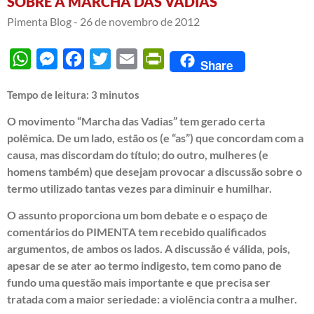
SOBRE A MARCHA DAS VADIAS
Pimenta Blog -
26 de novembro de 2012
WhatsApp
Messenger
Facebook
Twitter
Email
PrintFriendly
Share
Tempo de leitura:
3
minutos
O movimento “Marcha das Vadias” tem gerado certa
polêmica. De um lado, estão os (e “as”) que concordam com a
causa, mas discordam do título; do outro, mulheres (e
homens também) que desejam provocar a discussão sobre o
termo utilizado tantas vezes para diminuir e humilhar.
O assunto proporciona um bom debate e o espaço de
comentários do PIMENTA tem recebido qualificados
argumentos, de ambos os lados. A discussão é válida, pois,
apesar de se ater ao termo indigesto, tem como pano de
fundo uma questão mais importante e que precisa ser
tratada com a maior seriedade: a violência contra a mulher.