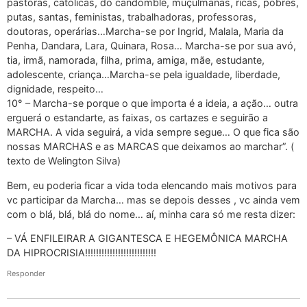
pastoras, católicas, do candomblé, muçulmanas, ricas, pobres,
putas, santas, feministas, trabalhadoras, professoras,
doutoras, operárias…Marcha-se por Ingrid, Malala, Maria da
Penha, Dandara, Lara, Quinara, Rosa… Marcha-se por sua avó,
tia, irmã, namorada, filha, prima, amiga, mãe, estudante,
adolescente, criança…Marcha-se pela igualdade, liberdade,
dignidade, respeito…
10° – Marcha-se porque o que importa é a ideia, a ação… outra
erguerá o estandarte, as faixas, os cartazes e seguirão a
MARCHA. A vida seguirá, a vida sempre segue… O que fica são
nossas MARCHAS e as MARCAS que deixamos ao marchar”. (
texto de Welington Silva)
Bem, eu poderia ficar a vida toda elencando mais motivos para
vc participar da Marcha… mas se depois desses , vc ainda vem
com o blá, blá, blá do nome… aí, minha cara só me resta dizer:
– VÁ ENFILEIRAR A GIGANTESCA E HEGEMÔNICA MARCHA
DA HIPROCRISIA!!!!!!!!!!!!!!!!!!!!!!!!!!
Responder