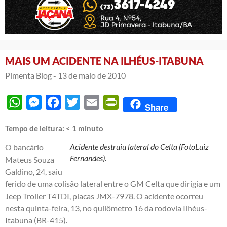
MAIS UM ACIDENTE NA ILHÉUS-ITABUNA
Pimenta Blog -
13 de maio de 2010
WhatsApp
Messenger
Facebook
Twitter
Email
PrintFriendly
Share
Tempo de leitura:
< 1
minuto
Acidente destruiu lateral do Celta (FotoLuiz
O bancário
Fernandes).
Mateus Souza
Galdino, 24, saiu
ferido de uma colisão lateral entre o GM Celta que dirigia e um
Jeep Troller T4TDI, placas JMX-7978. O acidente ocorreu
nesta quinta-feira, 13, no quilômetro 16 da rodovia Ilhéus-
Itabuna (BR-415).