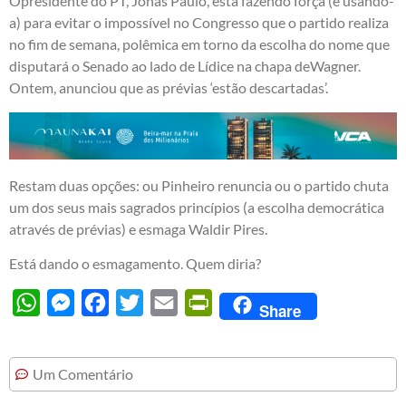
Opresidente do PT, Jonas Paulo, está fazendo força (e usando-
a) para evitar o impossível no Congresso que o partido realiza
no fim de semana, polêmica em torno da escolha do nome que
disputará o Senado ao lado de Lídice na chapa deWagner.
Ontem, anunciou que as prévias ‘estão descartadas’.
Restam duas opções: ou Pinheiro renuncia ou o partido chuta
um dos seus mais sagrados princípios (a escolha democrática
através de prévias) e esmaga Waldir Pires.
Está dando o esmagamento. Quem diria?
WhatsApp
Messenger
Facebook
Twitter
Email
PrintFriendly
Share
Um Comentário