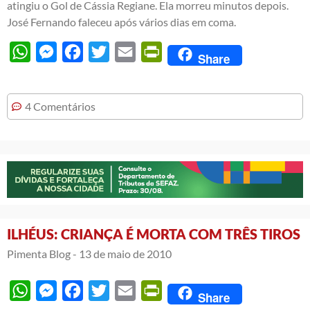
atingiu o Gol de Cássia Regiane. Ela morreu minutos depois.
José Fernando faleceu após vários dias em coma.
WhatsApp
Messenger
Facebook
Twitter
Email
PrintFriendly
Share
4 Comentários
ILHÉUS: CRIANÇA É MORTA COM TRÊS TIROS
Pimenta Blog -
13 de maio de 2010
WhatsApp
Messenger
Facebook
Twitter
Email
PrintFriendly
Share