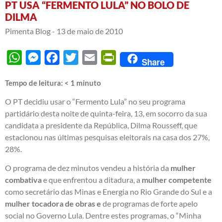
PT USA “FERMENTO LULA” NO BOLO DE
DILMA
Pimenta Blog -
13 de maio de 2010
WhatsApp
Messenger
Facebook
Twitter
Email
PrintFriendly
Share
Tempo de leitura:
< 1
minuto
O PT decidiu usar o “Fermento Lula” no seu programa
partidário desta noite de quinta-feira, 13, em socorro da sua
candidata a presidente da República, Dilma Rousseff, que
estacionou nas últimas pesquisas eleitorais na casa dos 27%,
28%.
O programa de dez minutos vendeu a história da
mulher
combativa
e que enfrentou a ditadura, a
mulher competente
como secretário das Minas e Energia no Rio Grande do Sul e a
mulher tocadora de obras e
de programas de forte apelo
social no Governo Lula. Dentre estes programas, o “Minha