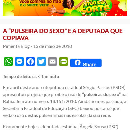
A “PULSEIRA DO SEXO” E A DEPUTADA QUE
COPIAVA
Pimenta Blog -
13 de maio de 2010
WhatsApp
Messenger
Facebook
Twitter
Email
PrintFriendly
Share
Tempo de leitura:
< 1
minuto
Em abril deste ano, o deputado estadual Sérgio Passos (PSDB)
apresentou projeto que proíbe o uso de
“pulseiras do sexo”
na
Bahia. Tem até número: 18.151/2010. Ainda no mês passado, a
Secretaria Estadual de Educação (SEC) baixou portaria que
veda o uso destas pulseirinhas nas escolas da sua rede.
Exatamente hoje, a deputada estadual Ângela Sousa (PSC)