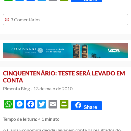
3 Comentários
CINQUENTENÁRIO: TESTE SERÁ LEVADO EM
CONTA
Pimenta Blog -
13 de maio de 2010
WhatsApp
Messenger
Facebook
Twitter
Email
PrintFriendly
Share
Tempo de leitura:
< 1
minuto
A Caixa Econômica decidiu levar em conta os resultados do