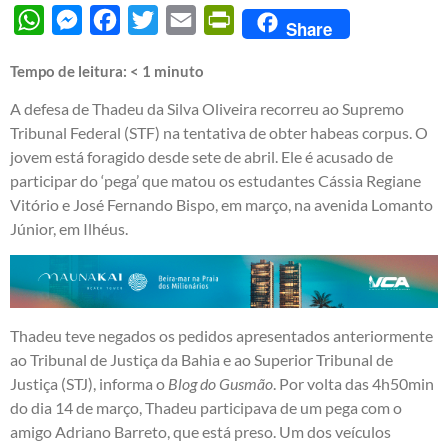
WhatsApp
Messenger
Facebook
Twitter
Email
PrintFriendly
Share
Tempo de leitura:
< 1
minuto
A defesa de Thadeu da Silva Oliveira recorreu ao Supremo
Tribunal Federal (STF) na tentativa de obter habeas corpus. O
jovem está foragido desde sete de abril. Ele é acusado de
participar do ‘pega’ que matou os estudantes Cássia Regiane
Vitório e José Fernando Bispo, em março, na avenida Lomanto
Júnior, em Ilhéus.
Thadeu teve negados os pedidos apresentados anteriormente
ao Tribunal de Justiça da Bahia e ao Superior Tribunal de
Justiça (STJ), informa o
Blog do Gusmão
. Por volta das 4h50min
do dia 14 de março, Thadeu participava de um pega com o
amigo Adriano Barreto, que está preso. Um dos veículos