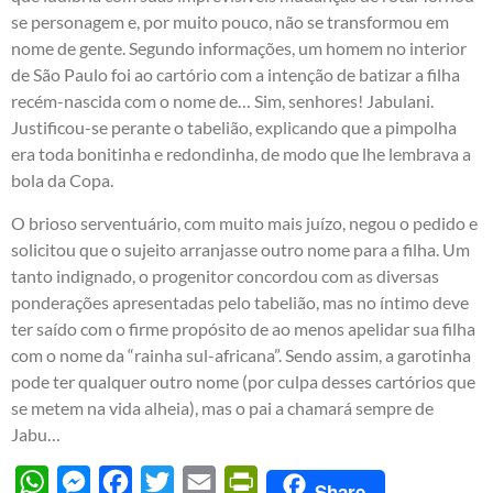
se personagem e, por muito pouco, não se transformou em
nome de gente. Segundo informações, um homem no interior
de São Paulo foi ao cartório com a intenção de batizar a filha
recém-nascida com o nome de… Sim, senhores! Jabulani.
Justificou-se perante o tabelião, explicando que a pimpolha
era toda bonitinha e redondinha, de modo que lhe lembrava a
bola da Copa.
O brioso serventuário, com muito mais juízo, negou o pedido e
solicitou que o sujeito arranjasse outro nome para a filha. Um
tanto indignado, o progenitor concordou com as diversas
ponderações apresentadas pelo tabelião, mas no íntimo deve
ter saído com o firme propósito de ao menos apelidar sua filha
com o nome da “rainha sul-africana”. Sendo assim, a garotinha
pode ter qualquer outro nome (por culpa desses cartórios que
se metem na vida alheia), mas o pai a chamará sempre de
Jabu…
WhatsApp
Messenger
Facebook
Twitter
Email
PrintFriendly
Share