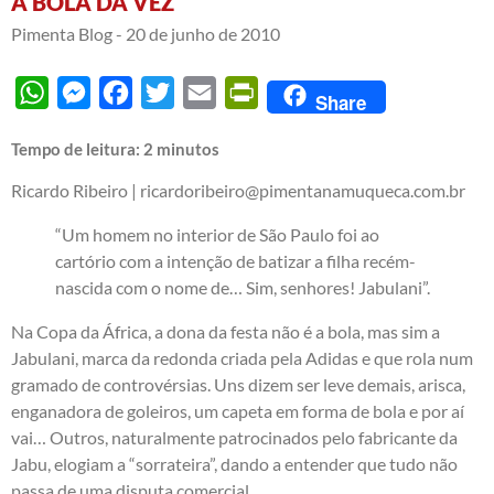
A BOLA DA VEZ
Pimenta Blog -
20 de junho de 2010
WhatsApp
Messenger
Facebook
Twitter
Email
PrintFriendly
Share
Tempo de leitura:
2
minutos
Ricardo Ribeiro |
ricardoribeiro@pimentanamuqueca.com.br
“Um homem no interior de São Paulo foi ao
cartório com a intenção de batizar a filha recém-
nascida com o nome de… Sim, senhores! Jabulani”.
Na Copa da África, a dona da festa não é a bola, mas sim a
Jabulani, marca da redonda criada pela Adidas e que rola num
gramado de controvérsias. Uns dizem ser leve demais, arisca,
enganadora de goleiros, um capeta em forma de bola e por aí
vai… Outros, naturalmente patrocinados pelo fabricante da
Jabu, elogiam a “sorrateira”, dando a entender que tudo não
passa de uma disputa comercial.