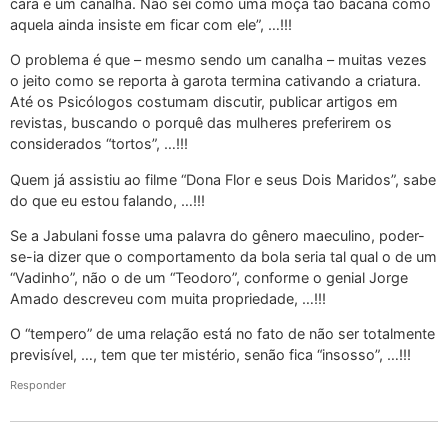
cara é um canalha. Não sei como uma moça tão bacana como
aquela ainda insiste em ficar com ele”, …!!!
O problema é que – mesmo sendo um canalha – muitas vezes
o jeito como se reporta à garota termina cativando a criatura.
Até os Psicólogos costumam discutir, publicar artigos em
revistas, buscando o porquê das mulheres preferirem os
considerados “tortos”, …!!!
Quem já assistiu ao filme “Dona Flor e seus Dois Maridos”, sabe
do que eu estou falando, …!!!
Se a Jabulani fosse uma palavra do gênero maeculino, poder-
se-ia dizer que o comportamento da bola seria tal qual o de um
“Vadinho”, não o de um “Teodoro”, conforme o genial Jorge
Amado descreveu com muita propriedade, …!!!
O “tempero” de uma relação está no fato de não ser totalmente
previsível, …, tem que ter mistério, senão fica “insosso”, …!!!
Responder