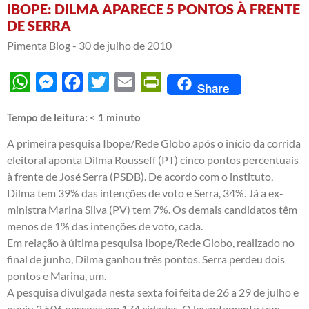
IBOPE: DILMA APARECE 5 PONTOS À FRENTE
DE SERRA
Pimenta Blog -
30 de julho de 2010
WhatsApp
Messenger
Facebook
Twitter
Email
PrintFriendly
Share
Tempo de leitura:
< 1
minuto
A primeira pesquisa Ibope/Rede Globo após o início da corrida
eleitoral aponta Dilma Rousseff (PT) cinco pontos percentuais
à frente de José Serra (PSDB). De acordo com o instituto,
Dilma tem 39% das intenções de voto e Serra, 34%. Já a ex-
ministra Marina Silva (PV) tem 7%. Os demais candidatos têm
menos de 1% das intenções de voto, cada.
Em relação à última pesquisa Ibope/Rede Globo, realizado no
final de junho, Dilma ganhou três pontos. Serra perdeu dois
pontos e Marina, um.
A pesquisa divulgada nesta sexta foi feita de 26 a 29 de julho e
ouviu 2.506 pessoas em 174 cidades. O levantamento tem