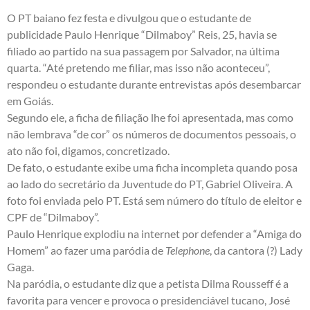
O PT baiano fez festa e divulgou que o estudante de
publicidade Paulo Henrique “Dilmaboy” Reis, 25, havia se
filiado ao partido na sua passagem por Salvador, na última
quarta. “Até pretendo me filiar, mas isso não aconteceu”,
respondeu o estudante durante entrevistas após desembarcar
em Goiás.
Segundo ele, a ficha de filiação lhe foi apresentada, mas como
não lembrava “de cor” os números de documentos pessoais, o
ato não foi, digamos, concretizado.
De fato, o estudante exibe uma ficha incompleta quando posa
ao lado do secretário da Juventude do PT, Gabriel Oliveira. A
foto foi enviada pelo PT. Está sem número do título de eleitor e
CPF de “Dilmaboy”.
Paulo Henrique explodiu na internet por defender a “Amiga do
Homem” ao fazer uma paródia de
Telephone
, da cantora (?) Lady
Gaga.
Na paródia, o estudante diz que a petista Dilma Rousseff é a
favorita para vencer e provoca o presidenciável tucano, José