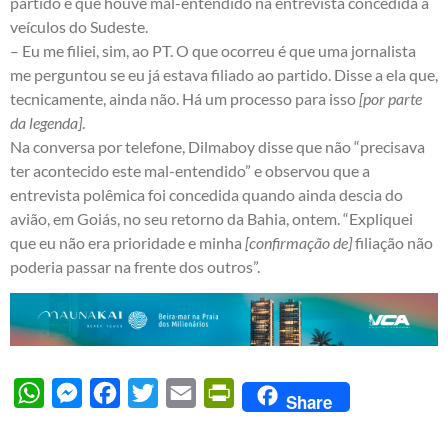
partido e que houve mal-entendido na entrevista concedida a
veículos do Sudeste.
– Eu me filiei, sim, ao PT. O que ocorreu é que uma jornalista
me perguntou se eu já estava filiado ao partido. Disse a ela que,
tecnicamente, ainda não. Há um processo para isso
[por parte
da legenda]
.
Na conversa por telefone, Dilmaboy disse que não “precisava
ter acontecido este mal-entendido” e observou que a
entrevista polêmica foi concedida quando ainda descia do
avião, em Goiás, no seu retorno da Bahia, ontem. “Expliquei
que eu não era prioridade e minha
[confirmação de]
filiação não
poderia passar na frente dos outros”.
WhatsApp
Messenger
Facebook
Twitter
Email
PrintFriendly
Share