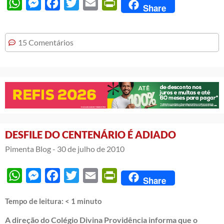
WhatsApp
Messenger
Facebook
Twitter
Email
PrintFriendly
Share
15 Comentários
DESFILE DO CENTENÁRIO É ADIADO
Pimenta Blog -
30 de julho de 2010
WhatsApp
Messenger
Facebook
Twitter
Email
PrintFriendly
Share
Tempo de leitura:
< 1
minuto
A direção do Colégio Divina Providência informa que o