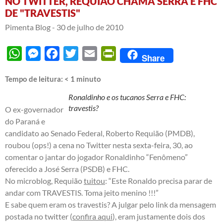
NO TWITTER, REQUIÃO CHAMA SERRA E FHC
DE "TRAVESTIS"
Pimenta Blog -
30 de julho de 2010
WhatsApp
Messenger
Facebook
Twitter
Email
PrintFriendly
Share
Tempo de leitura:
< 1
minuto
Ronaldinho e os tucanos Serra e FHC:
travestis?
O ex-governador
do Paraná e
candidato ao Senado Federal, Roberto Requião (PMDB),
roubou (ops!) a cena no Twitter nesta sexta-feira, 30, ao
comentar o jantar do jogador Ronaldinho “Fenômeno”
oferecido a José Serra (PSDB) e FHC.
No microblog, Requião
tuitou
: “Este Ronaldo precisa parar de
andar com TRAVESTIS. Toma jeito menino !!!”
E sabe quem eram os travestis? A julgar pelo link da mensagem
postada no twitter (
confira aqui
), eram justamente dois dos