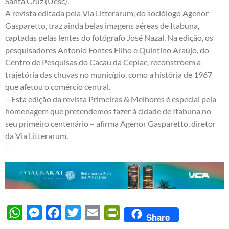
Santa Cruz (Uesc).
A revista editada pela Via Litterarum, do sociólogo Agenor
Gasparetto, traz ainda belas imagens aéreas de Itabuna,
captadas pelas lentes do fotógrafo José Nazal. Na edição, os
pesquisadores Antonio Fontes Filho e Quintino Araújo, do
Centro de Pesquisas do Cacau da Ceplac, reconstróem a
trajetória das chuvas no município, como a história de 1967
que afetou o comércio central.
– Esta edição da revista Primeiras & Melhores é especial pela
homenagem que pretendemos fazer à cidade de Itabuna no
seu primeiro centenário – afirma Agenor Gasparetto, diretor
da Via Litterarum.
–
WhatsApp
Messenger
Facebook
Twitter
Email
PrintFriendly
Share