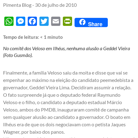
Pimenta Blog -
30 de julho de 2010
WhatsApp
Messenger
Facebook
Twitter
Email
PrintFriendly
Share
Tempo de leitura:
< 1
minuto
No comitê dos Veloso em Ilhéus, nenhuma alusão a Geddel Vieira
(Foto Gusmão).
Finalmente, a família Veloso saiu da moita e disse que vai se
empenhar ao máximo na eleição do candidato peemedebista a
governador, Geddel Vieira Lima. Decidiram assumir a relação.
O fato surpreende já que o deputado federal Raymundo
Veloso e o filho, o candidato a deputado estadual Márcio
Veloso, ambos do PMDB, inauguraram comitê de campanha
sem qualquer alusão ao candidato a governador. O boato em
Ilhéus era de que os dois negociavam com o petista Jaques
Wagner, por baixo dos panos.