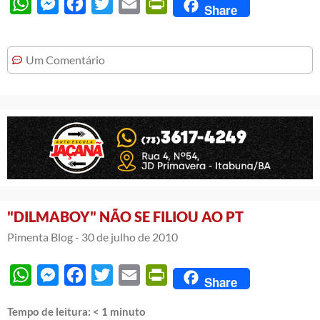
WhatsApp
Messenger
Facebook
Twitter
Email
PrintFriendly
Share
Um Comentário
"DILMABOY" NÃO SE FILIOU AO PT
Pimenta Blog -
30 de julho de 2010
WhatsApp
Messenger
Facebook
Twitter
Email
PrintFriendly
Share
Tempo de leitura:
< 1
minuto