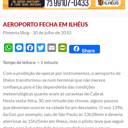
AEROPORTO FECHA EM ILHÉUS
Pimenta Blog -
30 de julho de 2010
WhatsApp
Messenger
Facebook
Twitter
Email
PrintFriendly
Share
Tempo de leitura:
< 1
minuto
Com a proibição de operar por instrumentos, o aeroporto de
Ilhéus transformou-se num terminal que não merece
confiança, pois é tão dependente das condições
meteorológicas quanto eram as caravelas de Cabral.
Nesta sexta-feira, 30, em virtude das chuvas, alguns pousos
que deveriam ocorrer na cidade foram desviados. O voo 1396,
da Gol, por exemplo, saiu de São Paulo às 13h28min e deveria
aterrissar às 15h25min em Ilhéus, mas o piloto teve que seguir
direto para Salvador. Não havia condições para o pouso.