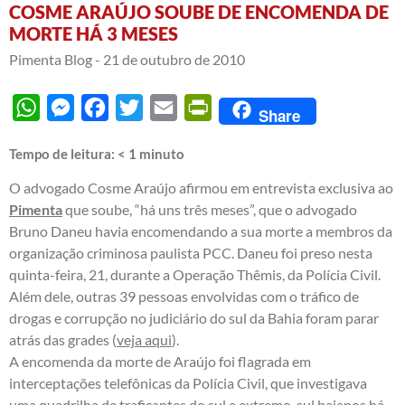
COSME ARAÚJO SOUBE DE ENCOMENDA DE
MORTE HÁ 3 MESES
Pimenta Blog -
21 de outubro de 2010
WhatsApp
Messenger
Facebook
Twitter
Email
PrintFriendly
Share
Tempo de leitura:
< 1
minuto
O advogado Cosme Araújo afirmou em entrevista exclusiva ao
Pimenta
que soube, “há uns três meses”, que o advogado
Bruno Daneu
havia encomendando a sua morte a membros da
organização criminosa paulista PCC
. Daneu foi preso nesta
quinta-feira, 21, durante a Operação Thêmis, da Polícia Civil.
Além dele, outras 39 pessoas envolvidas com o tráfico de
drogas e corrupção no judiciário do sul da Bahia foram parar
atrás das grades (
veja aqui
).
A encomenda da morte de Araújo foi flagrada em
interceptações telefônicas da Polícia Civil, que investigava
uma quadrilha de traficantes do sul e extremo-sul baianos há,