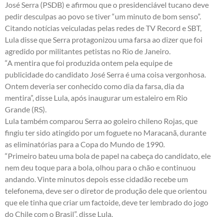
José Serra (PSDB) e afirmou que o presidenciável tucano deve
pedir desculpas ao povo se tiver “um minuto de bom senso”.
Citando notícias veiculadas pelas redes de TV Record e SBT,
Lula disse que Serra protagonizou uma farsa ao dizer que foi
agredido por militantes petistas no Rio de Janeiro.
“A mentira que foi produzida ontem pela equipe de
publicidade do candidato José Serra é uma coisa vergonhosa.
Ontem deveria ser conhecido como dia da farsa, dia da
mentira”, disse Lula, após inaugurar um estaleiro em Rio
Grande (RS).
Lula também comparou Serra ao goleiro chileno Rojas, que
fingiu ter sido atingido por um foguete no Maracanã, durante
as eliminatórias para a Copa do Mundo de 1990.
“Primeiro bateu uma bola de papel na cabeça do candidato, ele
nem deu toque para a bola, olhou para o chão e continuou
andando. Vinte minutos depois esse cidadão recebe um
telefonema, deve ser o diretor de produção dele que orientou
que ele tinha que criar um factoide, deve ter lembrado do jogo
do Chile com o Brasil”, disse Lula.