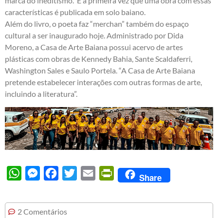
marca do ineditismo. É a primeira vez que uma obra com essas
características é publicada em solo baiano.
Além do livro, o poeta faz “merchan” também do espaço
cultural a ser inaugurado hoje. Administrado por Dida
Moreno, a Casa de Arte Baiana possui acervo de artes
plásticas com obras de Kennedy Bahia, Sante Scaldaferri,
Washington Sales e Saulo Portela. “A Casa de Arte Baiana
pretende estabelecer interações com outras formas de arte,
incluindo a literatura”.
WhatsApp
Messenger
Facebook
Twitter
Email
PrintFriendly
Share
2 Comentários