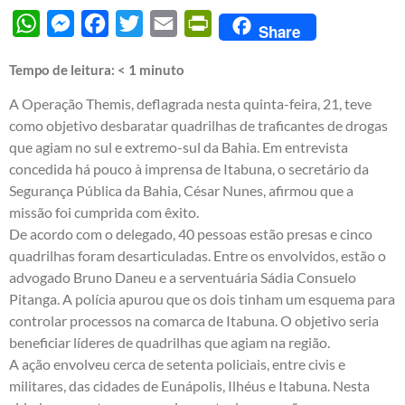
WhatsApp
Messenger
Facebook
Twitter
Email
PrintFriendly
Share
Tempo de leitura:
< 1
minuto
A Operação Themis, deflagrada nesta quinta-feira, 21, teve
como objetivo desbaratar quadrilhas de traficantes de drogas
que agiam no sul e extremo-sul da Bahia. Em entrevista
concedida há pouco à imprensa de Itabuna, o secretário da
Segurança Pública da Bahia, César Nunes, afirmou que a
missão foi cumprida com êxito.
De acordo com o delegado, 40 pessoas estão presas e cinco
quadrilhas foram desarticuladas. Entre os envolvidos, estão o
advogado Bruno Daneu e a serventuária Sádia Consuelo
Pitanga. A polícia apurou que os dois tinham um esquema para
controlar processos na comarca de Itabuna. O objetivo seria
beneficiar líderes de quadrilhas que agiam na região.
A ação envolveu cerca de setenta policiais, entre civis e
militares, das cidades de Eunápolis, Ilhéus e Itabuna. Nesta