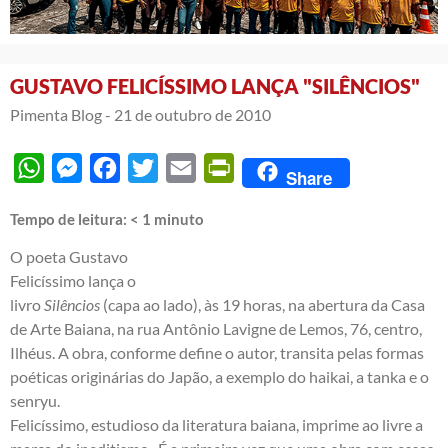
GUSTAVO FELICÍSSIMO LANÇA "SILÊNCIOS"
Pimenta Blog -
21 de outubro de 2010
WhatsApp
Messenger
Facebook
Twitter
Email
PrintFriendly
Share
Tempo de leitura:
< 1
minuto
O poeta Gustavo
Felicíssimo lança o
livro
Silêncios
(capa ao lado), às 19 horas, na abertura da Casa
de Arte Baiana, na rua Antônio Lavigne de Lemos, 76, centro,
Ilhéus. A obra, conforme define o autor, transita pelas formas
poéticas originárias do Japão, a exemplo do haikai, a tanka e o
senryu.
Felicíssimo, estudioso da literatura baiana, imprime ao livre a