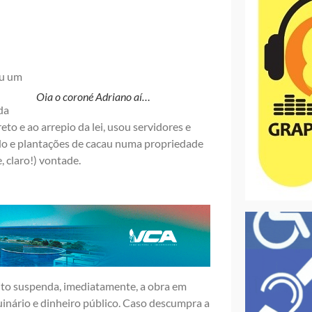
ou um
Oia o coroné Adriano aí…
da
o e ao arrepio da lei, usou servidores e
cado e plantações de cacau numa propriedade
e, claro!) vontade.
eito suspenda, imediatamente, a obra em
uinário e dinheiro público. Caso descumpra a