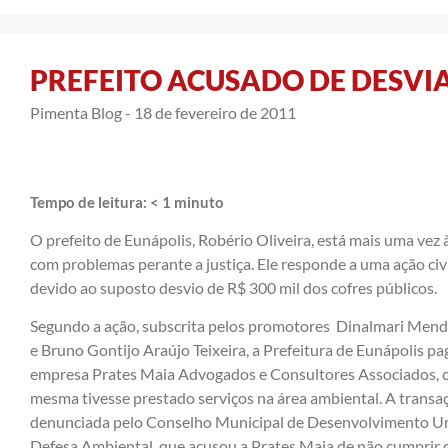
PREFEITO ACUSADO DE DESVIA
Pimenta Blog -
18 de fevereiro de 2011
Tempo de leitura:
< 1
minuto
O prefeito de Eunápolis, Robério Oliveira, está mais uma vez 
com problemas perante a justiça. Ele responde a uma ação civi
devido ao suposto desvio de R$ 300 mil dos cofres públicos.
Segundo a ação, subscrita pelos promotores Dinalmari Mend
e Bruno Gontijo Araújo Teixeira, a Prefeitura de Eunápolis pa
empresa Prates Maia Advogados e Consultores Associados, 
mesma tivesse prestado serviços na área ambiental. A transaç
denunciada pelo Conselho Municipal de Desenvolvimento U
Defesa Ambiental, que acusou a Prates Maia de não cumprir 