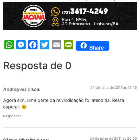
WhatsApp
Messenger
Facebook
Twitter
Email
PrintFriendly
Share
Resposta de 0
24 de julho de 2011 às 19:45
Andreyver
disse:
Agora sim, uma parte da reivindicação foi atendida. Resta
esperar. 😉
Responder
24 de julho de 2011 às 20:00