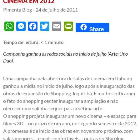
CINEMA EM 2012
Pimenta Blog -
24 de julho de 2011
WhatsApp
Messenger
Facebook
Twitter
Email
PrintFriendly
Share
Tempo de leitura:
< 1
minuto
Campanha ganhou as redes sociais no início de julho (Arte: Uno
Duo).
Uma campanha pela abertura de salas de cinema em Itabuna
ganhou a mídia no início de julho, logo após a inauguração das
obras de expansão do Shopping Jequitibá. E muitos criticaram
o fato do shopping center inaugurar a ampliação e não
oferecer uma salinha sequer para a sétima arte.
O shopping projeta inaugurar um novo cinema – e espaço para
filmes 3D – no prazo de um ano, no segundo semestre de 2012.
A promessa é de início das obras em novembro próximo, com
salas menores – e mais confortáveis – que as do Starplex.