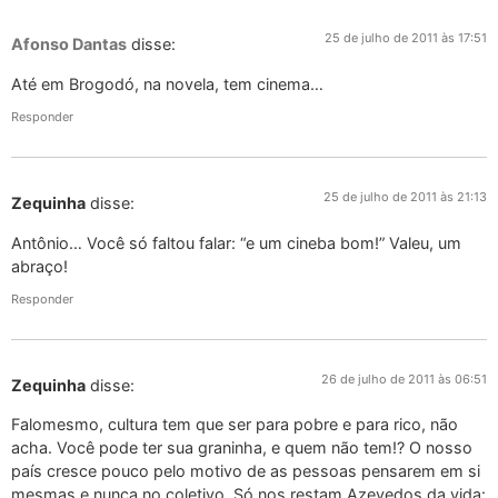
25 de julho de 2011 às 17:51
Afonso Dantas
disse:
Até em Brogodó, na novela, tem cinema…
Responder
25 de julho de 2011 às 21:13
Zequinha
disse:
Antônio… Você só faltou falar: “e um cineba bom!” Valeu, um
abraço!
Responder
26 de julho de 2011 às 06:51
Zequinha
disse:
Falomesmo, cultura tem que ser para pobre e para rico, não
acha. Você pode ter sua graninha, e quem não tem!? O nosso
país cresce pouco pelo motivo de as pessoas pensarem em si
mesmas e nunca no coletivo. Só nos restam Azevedos da vida: