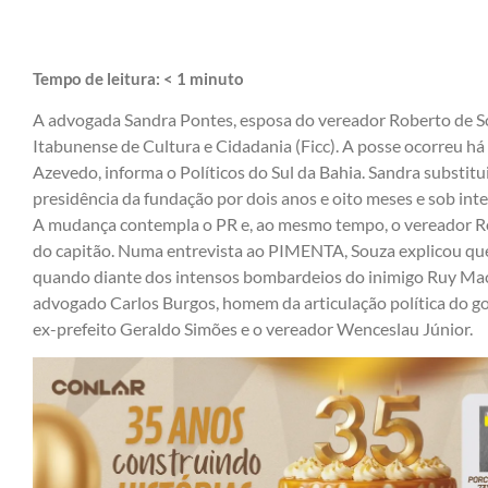
Tempo de leitura:
< 1
minuto
A advogada Sandra Pontes, esposa do vereador Roberto de So
Itabunense de Cultura e Cidadania (Ficc). A posse ocorreu há
Azevedo, informa o Políticos do Sul da Bahia. Sandra substitui
presidência da fundação por dois anos e oito meses e sob inten
A mudança contempla o PR e, ao mesmo tempo, o vereador Ro
do capitão.
Numa entrevista ao PIMENTA
, Souza explicou q
quando diante dos intensos bombardeios do inimigo Ruy Mac
advogado Carlos Burgos, homem da articulação política do gov
ex-prefeito Geraldo Simões e o vereador Wenceslau Júnior.