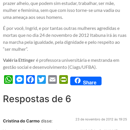
prazer alheio, que podem sim estudar, trabalhar, ser mãe,
mulher e feminina, sem que com isso torne-se uma vadia ou
uma ameaça aos seus homens.
É por você, Ingrid, e por tantas outras mulheres agredidas e
mortas que no dia 24 de novembro de 2012 Itabuna irá às ruas
na marcha pela igualdade, pela dignidade e pelo respeito ao
“ser mulher”.
Valéria Ettinger
é professora universitária e mestranda em
gestão social e desenvolvimento (Ciags/UFBA).
WhatsApp
Messenger
Facebook
Twitter
Email
PrintFriendly
Share
Respostas de 6
23 de novembro de 2012 às 19:25
Cristina do Carmo
disse: