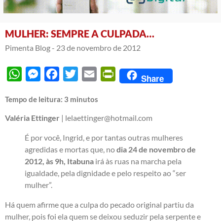
MULHER: SEMPRE A CULPADA…
Pimenta Blog -
23 de novembro de 2012
WhatsApp
Messenger
Facebook
Twitter
Email
PrintFriendly
Share
Tempo de leitura:
3
minutos
Valéria Ettinger
| lelaettinger@hotmail.com
É por você, Ingrid, e por tantas outras mulheres
agredidas e mortas que, no
dia 24 de novembro de
2012, às 9h, Itabuna
irá às ruas na marcha pela
igualdade, pela dignidade e pelo respeito ao “ser
mulher”.
Há quem afirme que a culpa do pecado original partiu da
mulher, pois foi ela quem se deixou seduzir pela serpente e