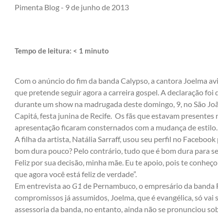
Pimenta Blog -
9 de junho de 2013
Tempo de leitura:
< 1
minuto
Com o anúncio do fim da banda Calypso, a cantora Joelma avi
que pretende seguir agora a carreira gospel. A declaração foi
durante um show na madrugada deste domingo, 9, no São Jo
Capitá, festa junina de Recife. Os fãs que estavam presentes 
apresentação ficaram consternados com a mudança de estilo.
A filha da artista, Natália Sarraff, usou seu perfil no Faceboo
bom dura pouco? Pelo contrário, tudo que é bom dura para s
Feliz por sua decisão, minha mãe. Eu te apoio, pois te conheço 
que agora você está feliz de verdade”.
Em entrevista ao
G1
de Pernambuco, o empresário da banda F
compromissos já assumidos, Joelma, que é evangélica, só vai 
assessoria da banda, no entanto, ainda não se pronunciou so