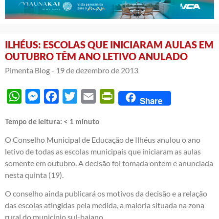
ILHÉUS: ESCOLAS QUE INICIARAM AULAS EM
OUTUBRO TÊM ANO LETIVO ANULADO
Pimenta Blog -
19 de dezembro de 2013
WhatsApp
Messenger
Facebook
Twitter
Email
PrintFriendly
Share
Tempo de leitura:
< 1
minuto
O Conselho Municipal de Educação de Ilhéus anulou o ano
letivo de todas as escolas municipais que iniciaram as aulas
somente em outubro. A decisão foi tomada ontem e anunciada
nesta quinta (19).
O conselho ainda publicará os motivos da decisão e a relação
das escolas atingidas pela medida, a maioria situada na zona
rural do município sul-baiano.