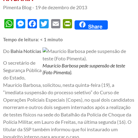
Pimenta Blog -
19 de dezembro de 2013
WhatsApp
Messenger
Facebook
Twitter
Email
PrintFriendly
Share
Tempo de leitura:
< 1
minuto
Do
Bahia Notícias
O secretário de
Maurício Barbosa pede suspensão de teste
Segurança Pública
(Foto Pimenta).
do Estado,
Maurício Barbosa, solicitou, nesta quinta-feira (19), a
“imediata suspensão do processo seletivo” do Curso de
Operações Policiais Especiais (Copes), no qual dois candidatos
morreram e outros dois seguem internados após a realização
de testes físicos na sede do Batalhão da Polícia de Choque da
Polícia Militar, em Lauro de Freitas, na última segunda (16). O
titular da SSP também informou que foi instaurado um
inquérito interno para apurar o caso.