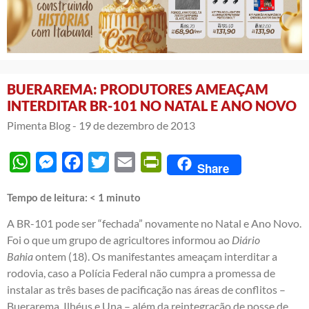
BUERAREMA: PRODUTORES AMEAÇAM
INTERDITAR BR-101 NO NATAL E ANO NOVO
Pimenta Blog -
19 de dezembro de 2013
WhatsApp
Messenger
Facebook
Twitter
Email
PrintFriendly
Share
Tempo de leitura:
< 1
minuto
A BR-101 pode ser “fechada” novamente no Natal e Ano Novo.
Foi o que um grupo de agricultores informou ao
Diário
Bahia
ontem (18). Os manifestantes ameaçam interditar a
rodovia, caso a Polícia Federal não cumpra a promessa de
instalar as três bases de pacificação nas áreas de conflitos –
Buerarema, Ilhéus e Una – além da reintegração de posse de