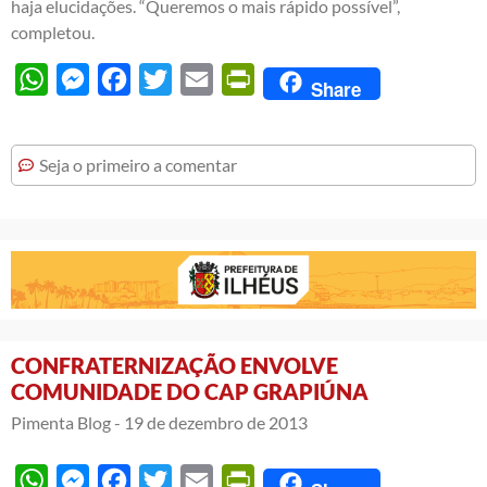
haja elucidações. “Queremos o mais rápido possível”,
completou.
WhatsApp
Messenger
Facebook
Twitter
Email
PrintFriendly
Share
Seja o primeiro a comentar
CONFRATERNIZAÇÃO ENVOLVE
COMUNIDADE DO CAP GRAPIÚNA
Pimenta Blog -
19 de dezembro de 2013
WhatsApp
Messenger
Facebook
Twitter
Email
PrintFriendly