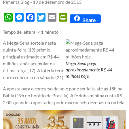
Pimenta Blog -
19 de dezembro de 2013
WhatsApp
Messenger
Facebook
Twitter
Email
PrintFriendly
Share
Tempo de leitura:
< 1
minuto
A Mega-Sena sorteia nesta
quinta-feira (19) prêmio
principal estimado em R$ 44
Mega-Sena paga
milhões, após acumular na
aproximadamente R$ 44
última terça (17). A loteria terá
milhões hoje.
outro concurso no sábado (21).
A aposta para o concurso de hoje pode ser feita até as 18h na
Bahia (19h no horário de Brasília). A fezinha mínima custa R$
2,00, quando o apostador pode marcar seis dezenas na cartela.