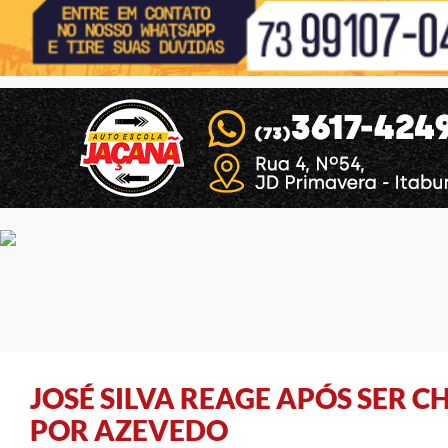
JOSÉ SILVA REAGE APÓS SER 
POR AZEVEDO