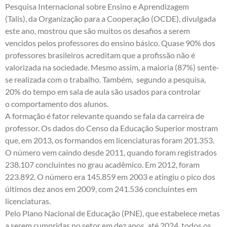
Pesquisa Internacional sobre Ensino e Aprendizagem
(Talis), da Organização para a Cooperação (OCDE), divulgada
este ano, mostrou que são muitos os desafios a serem
vencidos pelos professores do ensino básico. Quase 90% dos
professores brasileiros acreditam que a profissão não é
valorizada na sociedade. Mesmo assim, a maioria (87%) sente-
se realizada com o trabalho. Também, segundo a pesquisa,
20% do tempo em sala de aula são usados para controlar
o comportamento dos alunos.
A formação é fator relevante quando se fala da carreira de
professor. Os dados do Censo da Educação Superior mostram
que, em 2013, os formandos em licenciaturas foram 201.353.
O número vem caindo desde 2011, quando foram registrados
238.107 concluintes no grau acadêmico. Em 2012, foram
223.892. O número era 145.859 em 2003 e atingiu o pico dos
últimos dez anos em 2009, com 241.536 concluintes em
licenciaturas.
Pelo Plano Nacional de Educação (PNE), que estabelece metas
a serem cumpridas no setor em dez anos, até 2024, todos os