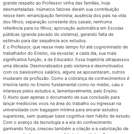
grande respeito ao Professor vinha das famílias, hoje
desmanteladas. Inúmeros fatores deram sua contribuição
nesse item: emancipação feminina; ausência dos pais na vida
dos filhos; separação constante dos casais; nenhuma
referência para os filhos; aprovação automática em Escolas
públicas (grande pecado do sistema), gerando falta de
estímulo para dar sequência aos estudos.
E o Professor, que nesse meio tempo foi até cognominado de
trabalhador do Ensino, via esvaziar, a cada dia, sua mais
significativa função, a de Educador. Essa trajetória ultrapassou
uma década. Desmoralizados pelo sistema e desmotivados
com os baixíssimos salários, alguns se aposentaram, outros
mudaram de profissão. Como a cobrança de conhecimentos é
irrisória tanto no Ensino fundamental como no médio, caiu o
interesse pelos estudos e, lamentavelmente, pelo Ensino.
O Aluno quer apenas o documento de sua conclusão para
lançar medíocres voos na área do trabalho ou ingressar na
universidade com bagagem mínima para encarar estudos
superiores, sem qualquer base cognitiva nem hábito de estudo.
Com o avanço da tecnologia e a era do conhecimento
ganhando força, cresceu também a criação e a valorização de