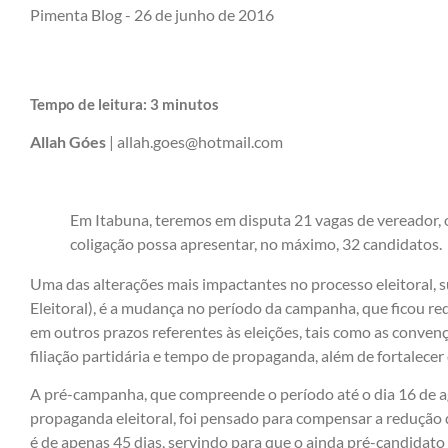
Pimenta Blog -
26 de junho de 2016
Tempo de leitura:
3
minutos
Allah Góes
|
allah.goes@hotmail.com
Em Itabuna, teremos em disputa 21 vagas de vereador, 
coligação possa apresentar, no máximo, 32 candidatos.
Uma das alterações mais impactantes no processo eleitoral, 
Eleitoral), é a mudança no período da campanha, que ficou r
em outros prazos referentes às eleições, tais como as convenç
filiação partidária e tempo de propaganda, além de fortalece
A pré-campanha, que compreende o período até o dia 16 de ag
propaganda eleitoral, foi pensado para compensar a redução 
é de apenas 45 dias, servindo para que o ainda pré-candidato 