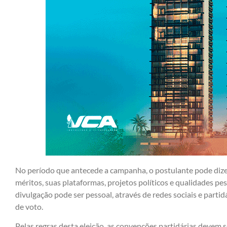
No período que antecede a campanha, o postulante pode dize
méritos, suas plataformas, projetos políticos e qualidades pes
divulgação pode ser pessoal, através de redes sociais e parti
de voto.
Pelas regras desta eleição, as convenções partidárias devem s