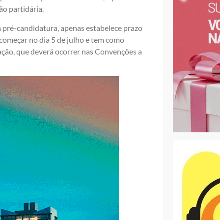
ão partidária.
ma pré-candidatura, apenas estabelece prazo
 começar no dia 5 de julho e tem como
ação, que deverá ocorrer nas Convenções a