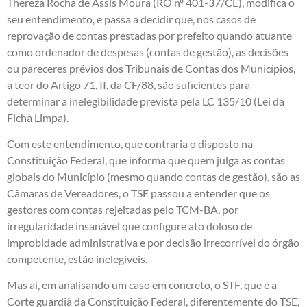
Thereza Rocha de Assis Moura (RO nº 401-37/CE), modifica o
seu entendimento, e passa a decidir que, nos casos de
reprovação de contas prestadas por prefeito quando atuante
como ordenador de despesas (contas de gestão), as decisões
ou pareceres prévios dos Tribunais de Contas dos Municípios,
a teor do Artigo
71
,
II
, da
CF/88
, são suficientes para
determinar a inelegibilidade prevista pela LC 135/10 (Lei da
Ficha Limpa).
Com este entendimento, que contraria o disposto na
Constituição Federal, que informa que quem julga as contas
globais do Município (mesmo quando contas de gestão), são as
Câmaras de Vereadores, o TSE passou a entender que os
gestores com contas rejeitadas pelo TCM-BA, por
irregularidade insanável que configure ato doloso de
improbidade administrativa e por decisão irrecorrível do órgão
competente, estão inelegíveis.
Mas aí, em analisando um caso em concreto, o STF, que é a
Corte guardiã da Constituição Federal, diferentemente do TSE,