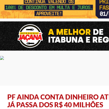
PF AINDA CONTA DINHEIRO AT
JÁ PASSA DOS R$ 40 MILHÕES