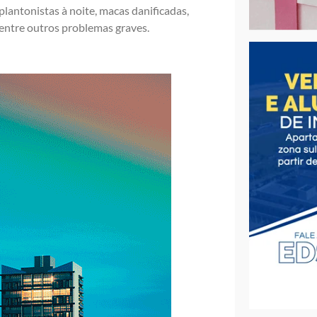
lantonistas à noite, macas danificadas,
dentre outros problemas graves.