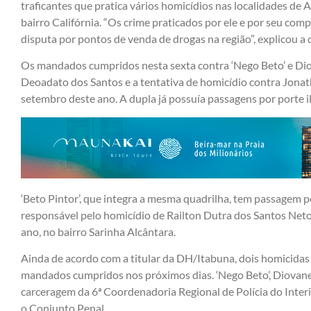
traficantes que pratica vários homicídios nas localidades de 
bairro Califórnia. “Os crime praticados por ele e por seu co
disputa por pontos de venda de drogas na região”, explicou a 
Os mandados cumpridos nesta sexta contra ‘Nego Beto’ e Dio
Deoadato dos Santos e a tentativa de homicídio contra Jona
setembro deste ano. A dupla já possuía passagens por porte il
‘Beto Pintor’, que integra a mesma quadrilha, tem passagem
responsável pelo homicídio de Railton Dutra dos Santos Net
ano, no bairro Sarinha Alcântara.
Ainda de acordo com a titular da DH/Itabuna, dois homicidas
mandados cumpridos nos próximos dias. ‘Nego Beto’, Diovane 
carceragem da 6ª Coordenadoria Regional de Polícia do Inter
o Conjunto Penal.