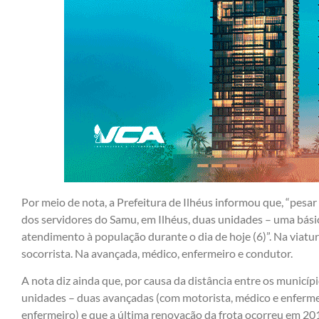
Por meio de nota, a Prefeitura de Ilhéus informou que, “pesar
dos servidores do Samu, em Ilhéus, duas unidades – uma bási
atendimento à população durante o dia de hoje (6)”. Na viatu
socorrista. Na avançada, médico, enfermeiro e condutor.
A nota diz ainda que, por causa da distância entre os município
unidades – duas avançadas (com motorista, médico e enfermei
enfermeiro) e que a última renovação da frota ocorreu em 20