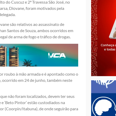
Alto do Cuscuz e 2ª Travessa São José, no
mparsa, Diovane, foram motivados pela
delegada.
vane são relativos ao assassinato de
than Santos de Souza, ambos ocorridos em
egal de arma de fogo e tráfico de drogas.
 por roubo à mão armada e é apontado como o
o, ocorrido em 24 de junho, também neste
 que não foram localizados, devem ter seus
e ‘Beto Pintor’ estão custodiados na
ior (Coorpin/Itabuna), de onde seguirão para