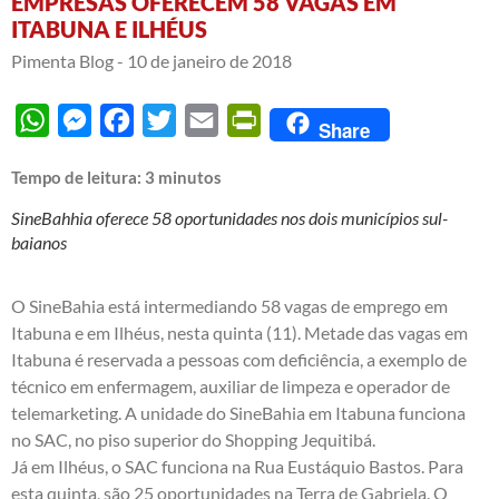
EMPRESAS OFERECEM 58 VAGAS EM
ITABUNA E ILHÉUS
Pimenta Blog -
10 de janeiro de 2018
WhatsApp
Messenger
Facebook
Twitter
Email
PrintFriendly
Share
Tempo de leitura:
3
minutos
SineBahhia oferece 58 oportunidades nos dois municípios sul-
baianos
O SineBahia está intermediando 58 vagas de emprego em
Itabuna e em Ilhéus, nesta quinta (11). Metade das vagas em
Itabuna é reservada a pessoas com deficiência, a exemplo de
técnico em enfermagem, auxiliar de limpeza e operador de
telemarketing. A unidade do SineBahia em Itabuna funciona
no SAC, no piso superior do Shopping Jequitibá.
Já em Ilhéus, o SAC funciona na Rua Eustáquio Bastos. Para
esta quinta, são 25 oportunidades na Terra de Gabriela. O