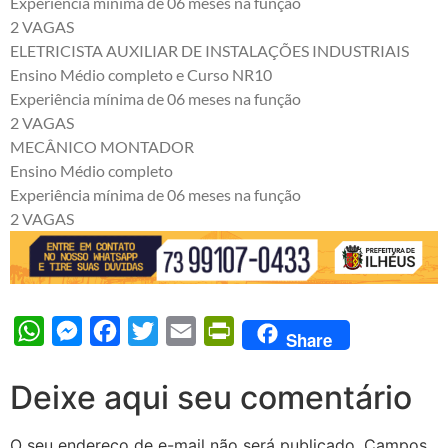
Experiência mínima de 06 meses na função
2 VAGAS
ELETRICISTA AUXILIAR DE INSTALAÇÕES INDUSTRIAIS
Ensino Médio completo e Curso NR10
Experiência mínima de 06 meses na função
2 VAGAS
MECÂNICO MONTADOR
Ensino Médio completo
Experiência mínima de 06 meses na função
2 VAGAS
WhatsApp
Messenger
Facebook
Twitter
Email
PrintFriendly
Share
Deixe aqui seu comentário
O seu endereço de e-mail não será publicado.
Campos