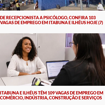
DE RECEPCIONISTA A PSICÓLOGO, CONFIRA 103
VAGAS DE EMPREGO EM ITABUNA E ILHÉUS HOJE (7)
ITABUNA E ILHÉUS TÊM 109 VAGAS DE EMPREGO EM
COMÉRCIO, INDÚSTRIA, CONSTRUÇÃO E SERVIÇOS