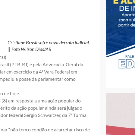
Cristiane Brasil sofre nova derrota judicial
|| Foto Wilson Dias/AB
(10)
rasil (PTB-RJ) e pela Advocacia-Geral da
lar em exercício da 4ª Vara Federal em
 impediu a posse da parlamentar como
o de hoje.
ra (8) em resposta a uma ação popular do
ito da ação popular ainda será julgado
dor federal Sergio Schwaitzer, da 7ª Turma
minar “não tem o condão de acarretar risco de