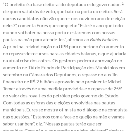
“O prefeito é a base eleitoral do deputado e do governador. É
ele quem vai atrás de voto, que bate na porta do eleitor. Será
que os candidatos não vão querer nos ouvir no ano de eleição
deles?”, comenta Eures que completa: “Este é o ano que todo
mundo vai bater na nossa porta e estaremos com nossas
pautas na mão para atende-los”, afirmou ao
Bahia Notícias
.
A principal reivindicação da UPB para o período é o aumento
do repasse de recursos para as cidades baianas, o que ajudaria
na atual crise dos cofres. Os gestores pedem à aprovação do
aumento de 1% do Fundo de Participação dos Municípios em
setembro na Câmara dos Deputados, o repasse do auxílio
financeiro de R$ 2 bilhões aprovado pelo presidente Michel
Temer através de uma medida provisória e o repasse de 25%
do valor dos royalties do petróleo pelo governo do Estado.
Com todas as esferas das eleições envolvidas nas pautas
municipais, Eures se mostra otimista no diálogo e na conquista
das questões. “Estamos com a faca e o queijo na mão e vamos
saber usar bem”, diz. “Nossas pautas terão que ser
atendidas. Caso não, elas pesarão no pleito eleitoral”, declara.