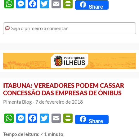
WhatsApp
Messenger
Facebook
Twitter
Email
PrintFriendly
Share
Seja o primeiro a comentar
ITABUNA: VEREADORES PODEM CASSAR
CONCESSÃO DAS EMPRESAS DE ÔNIBUS
Pimenta Blog -
7 de fevereiro de 2018
WhatsApp
Messenger
Facebook
Twitter
Email
PrintFriendly
Share
Tempo de leitura:
< 1
minuto