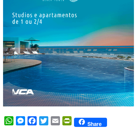
WhatsApp
Messenger
Facebook
Twitter
Email
PrintFriendly
Share