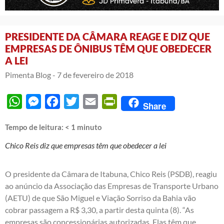
PRESIDENTE DA CÂMARA REAGE E DIZ QUE
EMPRESAS DE ÔNIBUS TÊM QUE OBEDECER
A LEI
Pimenta Blog -
7 de fevereiro de 2018
WhatsApp
Messenger
Facebook
Twitter
Email
PrintFriendly
Share
Tempo de leitura:
< 1
minuto
Chico Reis diz que empresas têm que obedecer a lei
O presidente da Câmara de Itabuna, Chico Reis (PSDB),
reagiu
ao anúncio da Associação das Empresas de Transporte Urbano
(AETU) de que São Miguel e Viação Sorriso da Bahia vão
cobrar passagem a R$ 3,30, a partir desta quinta (8)
. “As
empresas são concessionárias autorizadas. Elas têm que