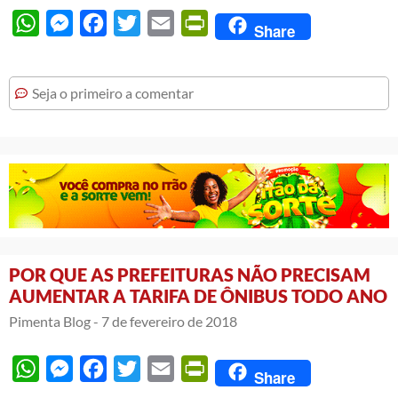
WhatsApp
Messenger
Facebook
Twitter
Email
PrintFriendly
Share
Seja o primeiro a comentar
POR QUE AS PREFEITURAS NÃO PRECISAM
AUMENTAR A TARIFA DE ÔNIBUS TODO ANO
Pimenta Blog -
7 de fevereiro de 2018
WhatsApp
Messenger
Facebook
Twitter
Email
PrintFriendly
Share