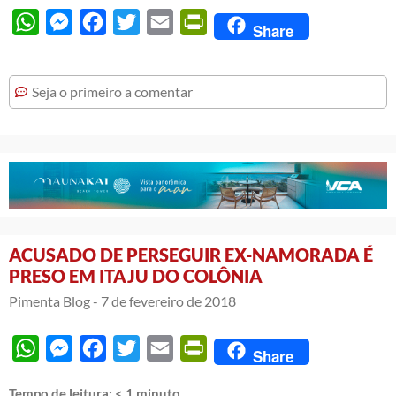
WhatsApp
Messenger
Facebook
Twitter
Email
PrintFriendly
Share
Seja o primeiro a comentar
ACUSADO DE PERSEGUIR EX-NAMORADA É
PRESO EM ITAJU DO COLÔNIA
Pimenta Blog -
7 de fevereiro de 2018
WhatsApp
Messenger
Facebook
Twitter
Email
PrintFriendly
Share
Tempo de leitura:
< 1
minuto