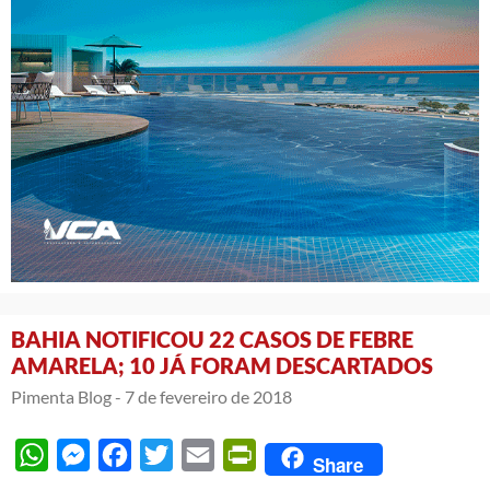
BAHIA NOTIFICOU 22 CASOS DE FEBRE
AMARELA; 10 JÁ FORAM DESCARTADOS
Pimenta Blog -
7 de fevereiro de 2018
WhatsApp
Messenger
Facebook
Twitter
Email
PrintFriendly
Share