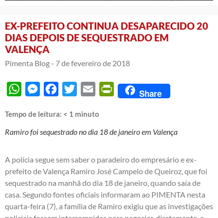
EX-PREFEITO CONTINUA DESAPARECIDO 20
DIAS DEPOIS DE SEQUESTRADO EM
VALENÇA
Pimenta Blog -
7 de fevereiro de 2018
WhatsApp
Messenger
Facebook
Twitter
Email
PrintFriendly
Share
Tempo de leitura:
< 1
minuto
Ramiro foi sequestrado no dia 18 de janeiro em Valença
A polícia segue sem saber o paradeiro do empresário e ex-
prefeito de Valença Ramiro José Campelo de Queiroz, que foi
sequestrado na manhã do dia 18 de janeiro, quando saía de
casa. Segundo fontes oficiais informaram ao PIMENTA nesta
quarta-feira (7), a família de Ramiro exigiu que as investigações
policiais fossem interrompidas para negociar, diretamente, a