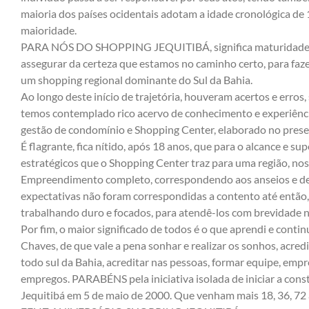
maioria dos países ocidentais adotam a idade cronológica de
maioridade.
PARA NÓS DO SHOPPING JEQUITIBÁ, significa maturidade, re
assegurar da certeza que estamos no caminho certo, para faze
um shopping regional dominante do Sul da Bahia.
Ao longo deste início de trajetória, houveram acertos e erro
temos contemplado rico acervo de conhecimento e experiênci
gestão de condomínio e Shopping Center, elaborado no prese
É flagrante, fica nítido, após 18 anos, que para o alcance e s
estratégicos que o Shopping Center traz para uma região, nos
Empreendimento completo, correspondendo aos anseios e dem
expectativas não foram correspondidas a contento até então
trabalhando duro e focados, para atendê-los com brevidade n
Por fim, o maior significado de todos é o que aprendi e conti
Chaves, de que vale a pena sonhar e realizar os sonhos, acredi
todo sul da Bahia, acreditar nas pessoas, formar equipe, empre
empregos. PARABÉNS pela iniciativa isolada de iniciar a con
Jequitibá em 5 de maio de 2000. Que venham mais 18, 36, 72 