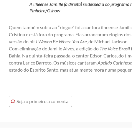
A ilheense Jamille (à direita) se despediu do programa n
Pinheiro/Gshow
Quem também subiu ao “ringue” foi a cantora ilheense Jamill
Cristina e está fora do programa. Elas arrancaram elogios do
versão do hit
I Wanna Be Where You Are
, de Michael Jackson.
Com eliminação de Jamille Alves, a edição do
The Voice Brasil
Bahia. Na quinta-feira passada, o cantor Edson Carlos, do tim
contra Larice Barreto. Os músicos cantaram
Apelido Carinhos
estado do Espírito Santo, mas atualmente mora numa pequen
Seja o primeiro a comentar