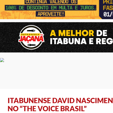
ITABUNENSE DAVID NASCIME
NO “THE VOICE BRASIL”