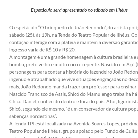
Espetáculo será apresentado no sábado em Ilhéus
O espetáculo “O brinquedo de João Redondo”, do artista pot
sábado (25), às 19h, na Tenda do Teatro Popular de Ilhéus. C
contação interage com a plateia e mantem a diversão garantid
ingresso varia de R$ 10 a R$ 20.
A montagem é uma grande homenagem à cultura brasileira e su
bumba, preto velho e muito coco e repente. Nascido em Açú (
personagens para contar a história do fazendeiro João Redond
ingênuo e atrapalhado que vive situações engraçadas no deco
mais, João Redondo manda trazer um professor para ensinar Ba
Nascido Francisco de Assis, Shicó do Mamulengo trabalha h
Chico Daniel, conhecido dentro e fora do pais. Ator, figurinis
Shicó, segundo ele mesmo, “é um conservador da cultura pop
sabenças nordestinas”.
A Tenda TPI está localizada na Avenida Soares Lopes, próxima
Teatro Popular de Ilhéus, grupo apoiado pelo Fundo de Cultu