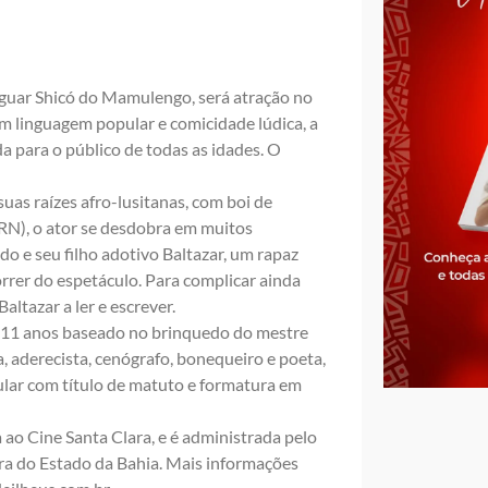
iguar Shicó do Mamulengo, será atração no
om linguagem popular e comicidade lúdica, a
a para o público de todas as idades. O
as raízes afro-lusitanas, com boi de
RN), o ator se desdobra em muitos
o e seu filho adotivo Baltazar, um rapaz
rrer do espetáculo. Para complicar ainda
ltazar a ler e escrever.
á 11 anos baseado no brinquedo do mestre
ta, aderecista, cenógrafo, bonequeiro e poeta,
ular com título de matuto e formatura em
 ao Cine Santa Clara, e é administrada pelo
ra do Estado da Bahia. Mais informações