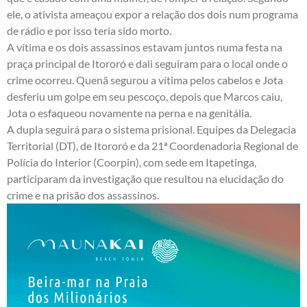
ele, o ativista ameaçou expor a relação dos dois num programa
de rádio e por isso teria sido morto.
A vítima e os dois assassinos estavam juntos numa festa na
praça principal de Itororó e dali seguiram para o local onde o
crime ocorreu. Quenã segurou a vítima pelos cabelos e Jota
desferiu um golpe em seu pescoço, depois que Marcos caiu,
Jota o esfaqueou novamente na perna e na genitália.
A dupla seguirá para o sistema prisional. Equipes da Delegacia
Territorial (DT), de Itororó e da 21ª Coordenadoria Regional de
Polícia do Interior (Coorpin), com sede em Itapetinga,
participaram da investigação que resultou na elucidação do
crime e na prisão dos assassinos.