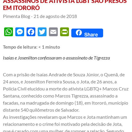
ASSASSINOS DE ATIVISTA LGBT SÃO PRESOS
EM ITORORÓ
Pimenta Blog -
21 de agosto de 2018
WhatsApp
Messenger
Facebook
Twitter
Email
PrintFriendly
Share
Tempo de leitura:
< 1
minuto
Isaías e Josenilton confessaram o assassinato de Tigrezza
Com a prisão de Isaías Andrade de Souza Júnior, o Quenã, de
24 anos, e Josenilton Ferreira Sousa, o Jota, de 26 anos, a
Polícia Civil elucidou a morte do ativista LGBTQ+ Marcos Cruz
Santana, conhecido como Marcos Tigrezza, assassinado a
facadas, na madrugada de domingo (18), em Itororó, município
distante 540 quilômetros de Salvador.
As investigações revelaram que Marcos e Jota mantinham um
relacionamento e o crime foi motivado pela decisão de Jota,
que é casado com uma mulher, de romper a relação. Segundo