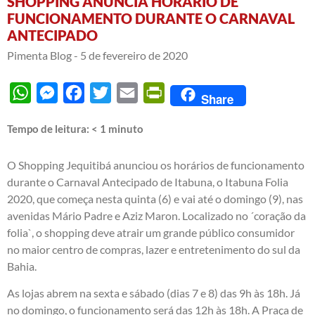
SHOPPING ANUNCIA HORÁRIO DE
FUNCIONAMENTO DURANTE O CARNAVAL
ANTECIPADO
Pimenta Blog -
5 de fevereiro de 2020
WhatsApp
Messenger
Facebook
Twitter
Email
PrintFriendly
Share
Tempo de leitura:
< 1
minuto
O Shopping Jequitibá anunciou os horários de funcionamento
durante o Carnaval Antecipado de Itabuna, o Itabuna Folia
2020, que começa nesta quinta (6) e vai até o domingo (9), nas
avenidas Mário Padre e Aziz Maron. Localizado no ´coração da
folia`, o shopping deve atrair um grande público consumidor
no maior centro de compras, lazer e entretenimento do sul da
Bahia.
As lojas abrem na sexta e sábado (dias 7 e 8) das 9h às 18h. Já
no domingo, o funcionamento será das 12h às 18h. A Praça de