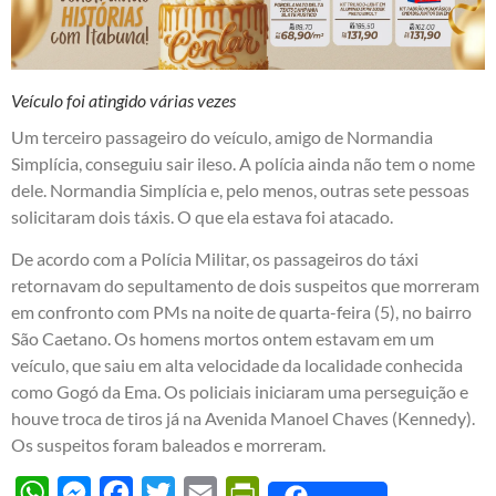
Veículo foi atingido várias vezes
Um terceiro passageiro do veículo, amigo de Normandia
Simplícia, conseguiu sair ileso. A polícia ainda não tem o nome
dele. Normandia Simplícia e, pelo menos, outras sete pessoas
solicitaram dois táxis. O que ela estava foi atacado.
De acordo com a Polícia Militar, os passageiros do táxi
retornavam do sepultamento de dois suspeitos que morreram
em confronto com PMs na noite de quarta-feira (5), no bairro
São Caetano. Os homens mortos ontem estavam em um
veículo, que saiu em alta velocidade da localidade conhecida
como Gogó da Ema. Os policiais iniciaram uma perseguição e
houve troca de tiros já na Avenida Manoel Chaves (Kennedy).
Os suspeitos foram baleados e morreram.
WhatsApp
Messenger
Facebook
Twitter
Email
PrintFriendly