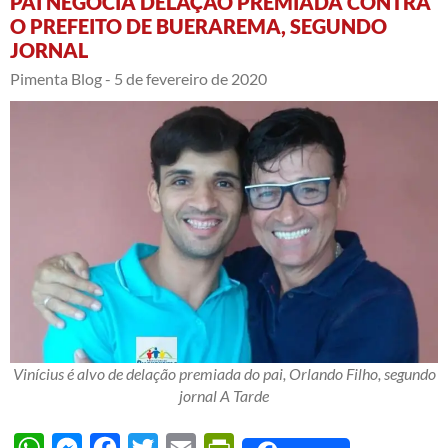
PAI NEGOCIA DELAÇÃO PREMIADA CONTRA
O PREFEITO DE BUERAREMA, SEGUNDO
JORNAL
Pimenta Blog -
5 de fevereiro de 2020
Vinícius é alvo de delação premiada do pai, Orlando Filho, segundo
jornal A Tarde
WhatsApp
Messenger
Facebook
Twitter
Email
PrintFriendly