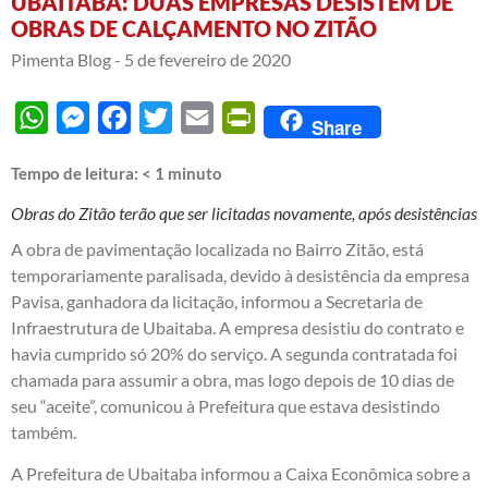
UBAITABA: DUAS EMPRESAS DESISTEM DE
OBRAS DE CALÇAMENTO NO ZITÃO
Pimenta Blog -
5 de fevereiro de 2020
WhatsApp
Messenger
Facebook
Twitter
Email
PrintFriendly
Share
Tempo de leitura:
< 1
minuto
Obras do Zitão terão que ser licitadas novamente, após desistências
A obra de pavimentação localizada no Bairro Zitão, está
temporariamente paralisada, devido à desistência da empresa
Pavisa, ganhadora da licitação, informou a Secretaria de
Infraestrutura de Ubaitaba. A empresa desistiu do contrato e
havia cumprido só 20% do serviço. A segunda contratada foi
chamada para assumir a obra, mas logo depois de 10 dias de
seu “aceite”, comunicou à Prefeitura que estava desistindo
também.
A Prefeitura de Ubaitaba informou a Caixa Econômica sobre a