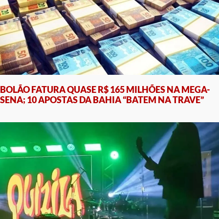
BOLÃO FATURA QUASE R$ 165 MILHÕES NA MEGA-
SENA; 10 APOSTAS DA BAHIA “BATEM NA TRAVE”