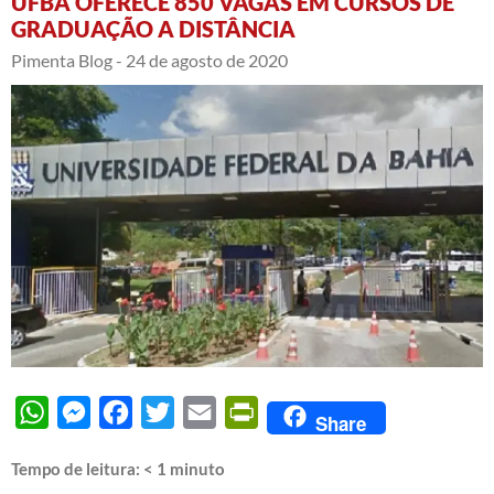
UFBA OFERECE 850 VAGAS EM CURSOS DE
GRADUAÇÃO A DISTÂNCIA
Pimenta Blog -
24 de agosto de 2020
WhatsApp
Messenger
Facebook
Twitter
Email
PrintFriendly
Share
Tempo de leitura:
< 1
minuto