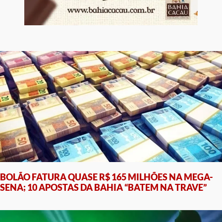
BOLÃO FATURA QUASE R$ 165 MILHÕES NA MEGA-
SENA; 10 APOSTAS DA BAHIA “BATEM NA TRAVE”