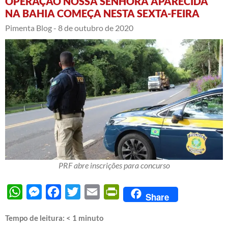
OPERAÇÃO NOSSA SENHORA APARECIDA
NA BAHIA COMEÇA NESTA SEXTA-FEIRA
Pimenta Blog -
8 de outubro de 2020
PRF abre inscrições para concurso
WhatsApp
Messenger
Facebook
Twitter
Email
PrintFriendly
Share
Tempo de leitura:
< 1
minuto