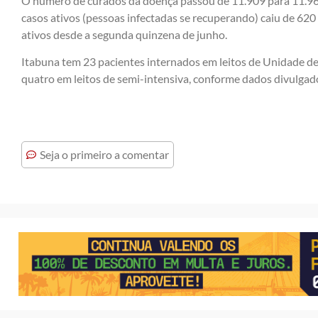
O número de curados da doença passou de 11.909 para 11.96
casos ativos (pessoas infectadas se recuperando) caiu de 62
ativos desde a segunda quinzena de junho.
Itabuna tem 23 pacientes internados em leitos de Unidade de 
quatro em leitos de semi-intensiva, conforme dados divulgado
Seja o primeiro a comentar