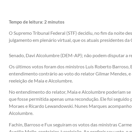
Tempo de leitura:
2
minutos
O Supremo Tribunal Federal (STF) decidiu, no fim da noite de
julgamento em plenário virtual, que os atuais presidentes d
Senado, Davi Alcolumbre (DEM-AP); não podem disputar a ree
Os últimos votos foram dos ministros Luís Roberto Barroso, 
entendimento contrário ao voto do relator Gilmar Mendes, e 
reeleição de Maia e Alcolumbre.
No entendimento do relator, Maia e Alcolumbre poderiam se r
que fosse permitida apenas uma recondução. Ele foi seguido p
Moraes e Ricardo Lewandowski. Nunes Marques acompanhou o
Alcolumbre.
Fachin, Barroso e Fux seguiram os votos das ministras Carm
Aurélio Mello, contrários à reeleição. Ao proferir seu voto, o 