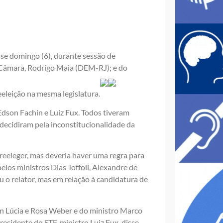
sse domingo (6), durante sessão de
a Câmara, Rodrigo Maia (DEM-RJ); e do
leição na mesma legislatura.
Edson Fachin e Luiz Fux. Todos tiveram
decidiram pela inconstitucionalidade da
eeleger, mas deveria haver uma regra para
elos ministros Dias Toffoli, Alexandre de
 relator, mas em relação à candidatura de
en Lúcia e Rosa Weber e do ministro Marco
presidente do STF, ministro Luiz Fux, disse