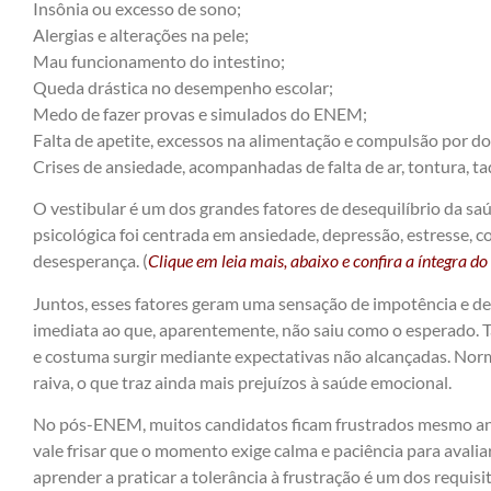
Insônia ou excesso de sono;
Alergias e alterações na pele;
Mau funcionamento do intestino;
Queda drástica no desempenho escolar;
Medo de fazer provas e simulados do ENEM;
Falta de apetite, excessos na alimentação e compulsão por do
Crises de ansiedade, acompanhadas de falta de ar, tontura, t
O vestibular é um dos grandes fatores de desequilíbrio da sa
psicológica foi centrada em ansiedade, depressão, estresse, 
desesperança. (
Clique em leia mais, abaixo e confira a íntegra do 
Juntos, esses fatores geram uma sensação de impotência e 
imediata ao que, aparentemente, não saiu como o esperado. 
e costuma surgir mediante expectativas não alcançadas. No
raiva, o que traz ainda mais prejuízos à saúde emocional.
No pós-ENEM, muitos candidatos ficam frustrados mesmo ante
vale frisar que o momento exige calma e paciência para avalia
aprender a praticar a tolerância à frustração é um dos requis