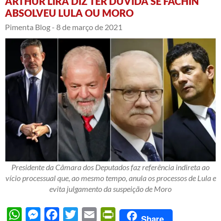
ARTHUR LIRA DIZ TER DÚVIDA SE FACHIN
ABSOLVEU LULA OU MORO
Pimenta Blog -
8 de março de 2021
Presidente da Câmara dos Deputados faz referência indireta ao
vício processual que, ao mesmo tempo, anula os processos de Lula e
evita julgamento da suspeição de Moro
WhatsApp
Messenger
Facebook
Twitter
Email
PrintFriendly
Share