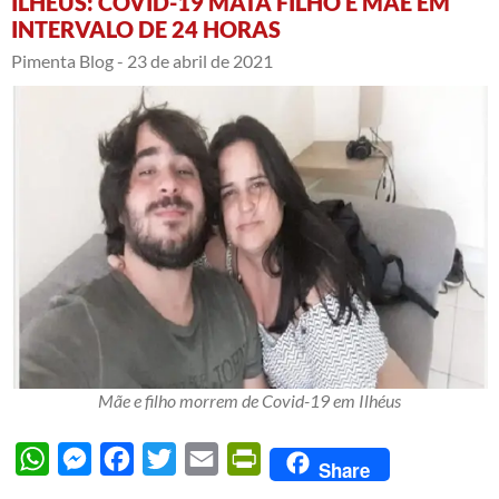
ILHÉUS: COVID-19 MATA FILHO E MÃE EM
INTERVALO DE 24 HORAS
Pimenta Blog -
23 de abril de 2021
Mãe e filho morrem de Covid-19 em Ilhéus
WhatsApp
Messenger
Facebook
Twitter
Email
PrintFriendly
Share