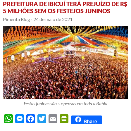
PREFEITURA DE IBICUÍ TERÁ PREJUÍZO DE R$
5 MILHÕES SEM OS FESTEJOS JUNINOS
Pimenta Blog -
24 de maio de 2021
Festas juninas são suspensas em toda a Bahia
WhatsApp
Messenger
Facebook
Twitter
Email
PrintFriendly
Share