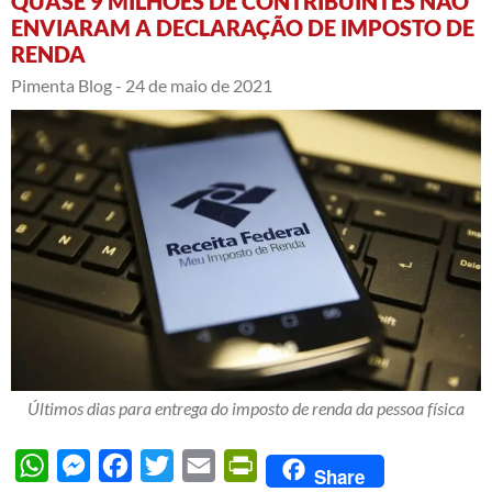
QUASE 9 MILHÕES DE CONTRIBUINTES NÃO
ENVIARAM A DECLARAÇÃO DE IMPOSTO DE
RENDA
Pimenta Blog -
24 de maio de 2021
Últimos dias para entrega do imposto de renda da pessoa física
WhatsApp
Messenger
Facebook
Twitter
Email
PrintFriendly
Share