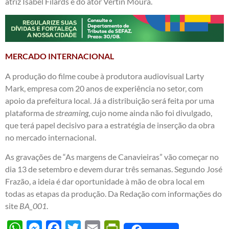
atriz Isabel Filards e do ator Vertin Moura.
MERCADO INTERNACIONAL
A produção do filme coube à produtora audiovisual Larty
Mark, empresa com 20 anos de experiência no setor, com
apoio da prefeitura local. Já a distribuição será feita por uma
plataforma de
streaming
, cujo nome ainda não foi divulgado,
que terá papel decisivo para a estratégia de inserção da obra
no mercado internacional.
As gravações de “As margens de Canavieiras” vão começar no
dia 13 de setembro e devem durar três semanas. Segundo José
Frazão, a ideia é dar oportunidade à mão de obra local em
todas as etapas da produção. Da Redação com informações do
site
BA_001
.
WhatsApp
Messenger
Facebook
Twitter
Email
PrintFriendly