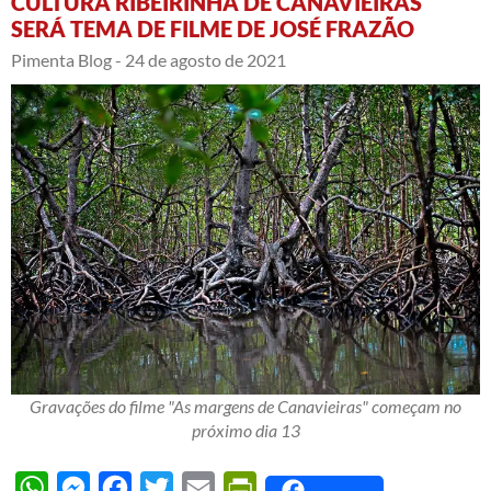
CULTURA RIBEIRINHA DE CANAVIEIRAS
SERÁ TEMA DE FILME DE JOSÉ FRAZÃO
Pimenta Blog -
24 de agosto de 2021
Gravações do filme "As margens de Canavieiras" começam no
próximo dia 13
WhatsApp
Messenger
Facebook
Twitter
Email
PrintFriendly