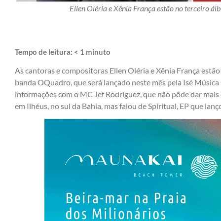
Ellen Oléria e Xênia França estão no terceiro á
Tempo de leitura:
< 1
minuto
As cantoras e compositoras Ellen Oléria e Xênia França estão 
banda OQuadro, que será lançado neste mês pela Isé Música
informações com o MC Jef Rodriguez, que não pôde dar mais 
em Ilhéus, no sul da Bahia, mas falou de Spiritual, EP que lan