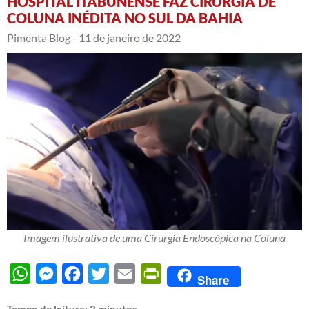
HOSPITAL ITABUNENSE FAZ CIRURGIA DE
COLUNA INÉDITA NO SUL DA BAHIA
Pimenta Blog -
11 de janeiro de 2022
Imagem ilustrativa de uma Cirurgia Endoscópica na Coluna
WhatsApp
Messenger
Facebook
Twitter
Email
PrintFriendly
Share
Tempo de leitura:
2
minutos