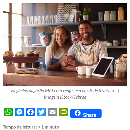
Negócios pagarão MEI com reajuste a partir de fevereiro ||
Imagem iStock/Sebrae
WhatsApp
Messenger
Facebook
Twitter
Email
PrintFriendly
Share
Tempo de leitura:
< 1
minuto