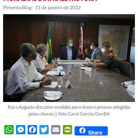
Pimenta Blog -
11 de janeiro de 2022
Rui e Augusto discutem medidas para áreas e pessoas atingidas
pelas chuvas || Foto Carol Garcia/GovBA
WhatsApp
Messenger
Facebook
Twitter
Email
PrintFriendly
Share